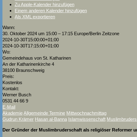
Zu Apple-Kalender hinzufügen
Einem anderen Kalender hinzufügen
Als XML exportieren
Wann:
30. Oktober 2024 um 15:00 – 17:15
Europe/Berlin Zeitzone
2024-10-30T15:00:00+01:00
2024-10-30T17:15:00+01:00
Wo:
Gemeindehaus von St. Katharinen
An der Katharinenkirche 4
38100 Braunschweig
Preis:
Kostenlos
Kontakt:
Werner Busch
0531 44 66 9
E-Mail
Akademie
Allgemeinde Termine
Mittwochnachmittag
Gudrun Krämer
Hasan al-Banna
Islamwissenschaft
Muslimbruders
Der Gründer der Muslimbruderschaft als religiöser Reformer und