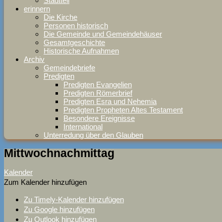
Stadtteil
erinnern
Die Kirche
Personen historisch
Die Gemeinde und Gemeindehäuser
Gesamtgeschichte
Historische Aufnahmen
Archiv
Gemeindebriefe
Predigten
Predigten Evangelien
Predigten Römerbrief
Predigten Esra und Nehemia
Predigten Propheten Altes Testament
Besondere Ereignisse
International
Unterredung über den Glauben
Mittwochnachmittag
Kalender
Zum Kalender hinzufügen
Zu Timely-Kalender hinzufügen
Zu Google hinzufügen
Zu Outlook hinzufügen