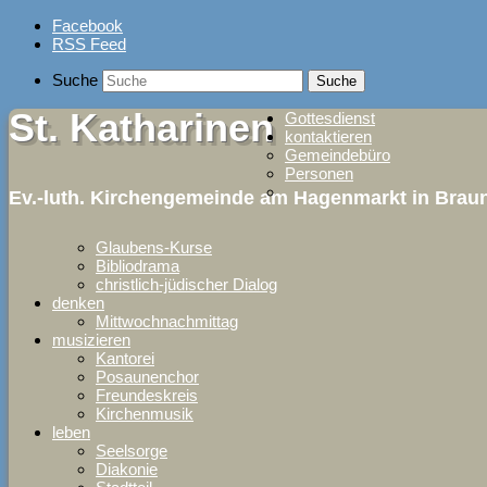
Skip
Facebook
to
RSS Feed
content
Suche
St. Katharinen
Gottesdienst
kontaktieren
Gemeindebüro
Personen
Ev.-luth. Kirchengemeinde am Hagenmarkt in Bra
Glaubens-Kurse
Bibliodrama
christlich-jüdischer Dialog
denken
Mittwochnachmittag
musizieren
Kantorei
Posaunenchor
Freundeskreis
Kirchenmusik
leben
Seelsorge
Diakonie