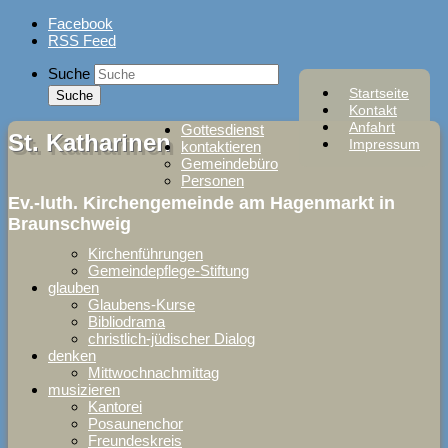
Skip
Facebook
to
RSS Feed
content
Suche
Startseite
Kontakt
Anfahrt
Gottesdienst
St. Katharinen
Impressum
kontaktieren
Gemeindebüro
Personen
Ev.-luth. Kirchengemeinde am Hagenmarkt in
Braunschweig
Kirchenführungen
Gemeindepflege-Stiftung
glauben
Glaubens-Kurse
Bibliodrama
christlich-jüdischer Dialog
denken
Mittwochnachmittag
musizieren
Kantorei
Posaunenchor
Freundeskreis