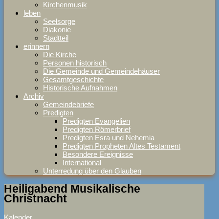
Kirchenmusik
leben
Seelsorge
Diakonie
Stadtteil
erinnern
Die Kirche
Personen historisch
Die Gemeinde und Gemeindehäuser
Gesamtgeschichte
Historische Aufnahmen
Archiv
Gemeindebriefe
Predigten
Predigten Evangelien
Predigten Römerbrief
Predigten Esra und Nehemia
Predigten Propheten Altes Testament
Besondere Ereignisse
International
Unterredung über den Glauben
Heiligabend Musikalische
Christnacht
Kalender