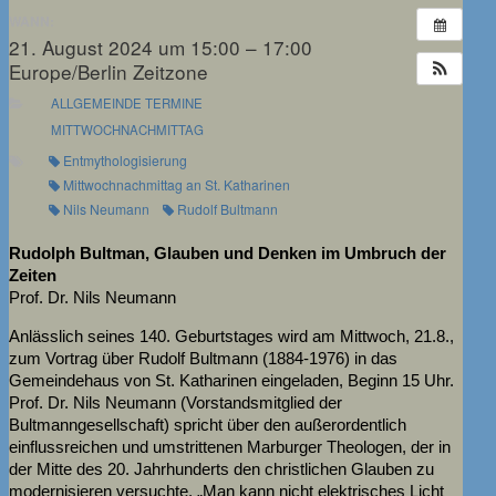
WANN:
21. August 2024 um 15:00 – 17:00
Europe/Berlin Zeitzone
ALLGEMEINDE TERMINE
MITTWOCHNACHMITTAG
Entmythologisierung
Mittwochnachmittag an St. Katharinen
Nils Neumann
Rudolf Bultmann
Rudolph Bultman, Glauben und Denken im Umbruch der
Zeiten
Prof. Dr. Nils Neumann
Anlässlich seines 140. Geburtstages wird am Mittwoch, 21.8.,
zum Vortrag über Rudolf Bultmann (1884-1976) in das
Gemeindehaus von St. Katharinen eingeladen, Beginn 15 Uhr.
Prof. Dr. Nils Neumann (Vorstandsmitglied der
Bultmanngesellschaft) spricht über den außerordentlich
einflussreichen und umstrittenen Marburger Theologen, der in
der Mitte des 20. Jahrhunderts den christlichen Glauben zu
modernisieren versuchte. „Man kann nicht elektrisches Licht