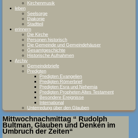
Kirchenmusik
leben
Seelsorge
Diakonie
Stadtteil
erinnern
Die Kirche
Personen historisch
Die Gemeinde und Gemeindehäuser
Gesamtgeschichte
Historische Aufnahmen
Archiv
Gemeindebriefe
Predigten
Predigten Evangelien
Predigten Römerbrief
Predigten Esra und Nehemia
Predigten Propheten Altes Testament
Besondere Ereignisse
International
Unterredung über den Glauben
Mittwochnachmittag “ Rudolph
Bultman, Glauben und Denken im
Umbruch der Zeiten“