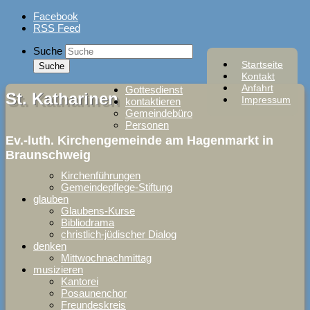
Skip
Facebook
to
RSS Feed
content
Suche
Startseite
Kontakt
Anfahrt
Gottesdienst
St. Katharinen
Impressum
kontaktieren
Gemeindebüro
Personen
Ev.-luth. Kirchengemeinde am Hagenmarkt in
Braunschweig
Kirchenführungen
Gemeindepflege-Stiftung
glauben
Glaubens-Kurse
Bibliodrama
christlich-jüdischer Dialog
denken
Mittwochnachmittag
musizieren
Kantorei
Posaunenchor
Freundeskreis