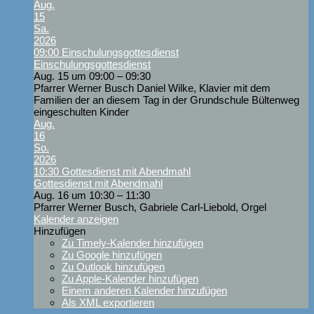
Aug.
15
Sa.
2026
09:00
Einschulungsgottesdienst
Einschulungsgottesdienst
Aug. 15 um 09:00 – 09:30
Pfarrer Werner Busch Daniel Wilke, Klavier mit dem
Familien der an diesem Tag in der Grundschule Bültenweg
eingeschulten Kinder
Aug.
16
So.
2026
10:30
Gottesdienst mit Abendmahl
Gottesdienst mit Abendmahl
Aug. 16 um 10:30 – 11:30
Pfarrer Werner Busch, Gabriele Carl-Liebold, Orgel
Kalender anzeigen
Hinzufügen
Zu Timely-Kalender hinzufügen
Zu Google hinzufügen
Zu Outlook hinzufügen
Zu Apple-Kalender hinzufügen
Einem anderen Kalender hinzufügen
Als XML exportieren