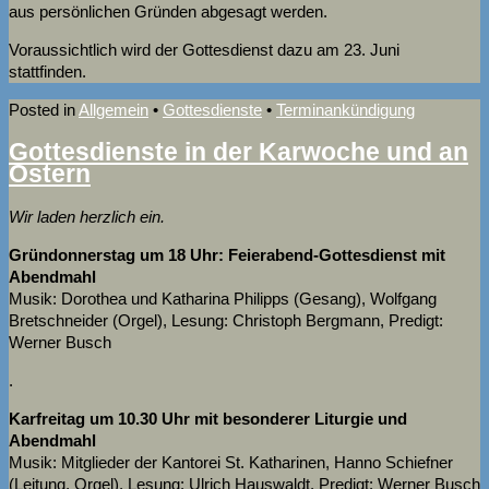
aus persönlichen Gründen abgesagt werden.
Voraussichtlich wird der Gottesdienst dazu am 23. Juni
stattfinden.
Posted in
Allgemein
•
Gottesdienste
•
Terminankündigung
Gottesdienste in der Karwoche und an
Ostern
Wir laden herzlich ein.
Gründonnerstag um 18 Uhr: Feierabend-Gottesdienst mit
Abendmahl
Musik: Dorothea und Katharina Philipps (Gesang), Wolfgang
Bretschneider (Orgel), Lesung: Christoph Bergmann, Predigt:
Werner Busch
.
Karfreitag um 10.30 Uhr mit besonderer Liturgie und
Abendmahl
Musik: Mitglieder der Kantorei St. Katharinen, Hanno Schiefner
(Leitung, Orgel), Lesung: Ulrich Hauswaldt, Predigt: Werner Busch