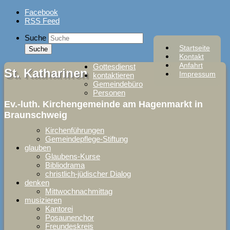
Skip
Facebook
to
RSS Feed
content
Suche
Startseite
Kontakt
Anfahrt
Gottesdienst
St. Katharinen
Impressum
kontaktieren
Gemeindebüro
Personen
Ev.-luth. Kirchengemeinde am Hagenmarkt in
Braunschweig
Kirchenführungen
Gemeindepflege-Stiftung
glauben
Glaubens-Kurse
Bibliodrama
christlich-jüdischer Dialog
denken
Mittwochnachmittag
musizieren
Kantorei
Posaunenchor
Freundeskreis