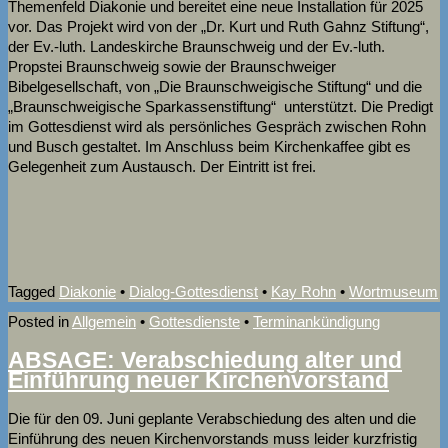
Themenfeld Diakonie und bereitet eine neue Installation für 2025
vor. Das Projekt wird von der „Dr. Kurt und Ruth Gahnz Stiftung“,
der Ev.-luth. Landeskirche Braunschweig und der Ev.-luth.
Propstei Braunschweig sowie der Braunschweiger
Bibelgesellschaft, von „Die Braunschweigische Stiftung“ und die
„Braunschweigische Sparkassenstiftung“ unterstützt. Die Predigt
im Gottesdienst wird als persönliches Gespräch zwischen Rohn
und Busch gestaltet. Im Anschluss beim Kirchenkaffee gibt es
Gelegenheit zum Austausch. Der Eintritt ist frei.
Tagged
Diakonie
•
Dialog-Gottesdienst
•
Kay Rohn
•
Wortmuseum
Posted in
Allgemein
•
Gottesdienste
•
Terminankündigung
ABSAGE: Verabschiedung alter und
Einführung neuer Kirchenvorstand
Die für den 09. Juni geplante Verabschiedung des alten und die
Einführung des neuen Kirchenvorstands muss leider kurzfristig