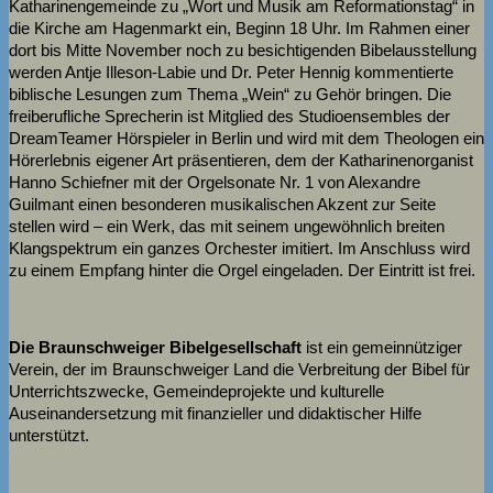
Katharinengemeinde zu „Wort und Musik am Reformationstag“ in
die Kirche am Hagenmarkt ein, Beginn 18 Uhr. Im Rahmen einer
dort bis Mitte November noch zu besichtigenden Bibelausstellung
werden Antje Illeson-Labie und Dr. Peter Hennig kommentierte
biblische Lesungen zum Thema „Wein“ zu Gehör bringen. Die
freiberufliche Sprecherin ist Mitglied des Studioensembles der
DreamTeamer Hörspieler in Berlin und wird mit dem Theologen ein
Hörerlebnis eigener Art präsentieren, dem der Katharinenorganist
Hanno Schiefner mit der Orgelsonate Nr. 1 von Alexandre
Guilmant einen besonderen musikalischen Akzent zur Seite
stellen wird – ein Werk, das mit seinem ungewöhnlich breiten
Klangspektrum ein ganzes Orchester imitiert. Im Anschluss wird
zu einem Empfang hinter die Orgel eingeladen. Der Eintritt ist frei.
Die Braunschweiger Bibelgesellschaft
ist ein gemeinnütziger
Verein, der im Braunschweiger Land die Verbreitung der Bibel für
Unterrichtszwecke, Gemeindeprojekte und kulturelle
Auseinandersetzung mit finanzieller und didaktischer Hilfe
unterstützt.