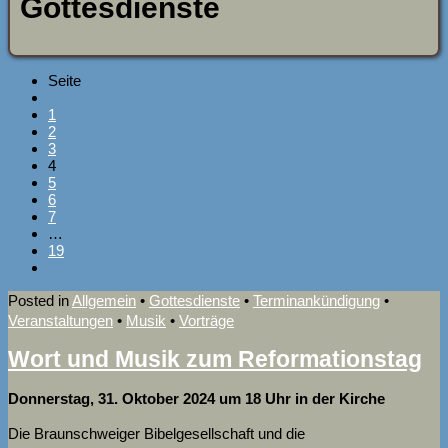
Gottesdienste
Seite
1
2
3
4
5
6
7
…
19
Posted in
Allgemein
•
Gottesdienste
•
Terminankündigung
•
Veranstaltungen
•
Musik
•
Vorträge
Wort und Musik zum Reformationstag
Donnerstag, 31. Oktober 2024 um 18 Uhr in der Kirche
Die Braunschweiger Bibelgesellschaft und die