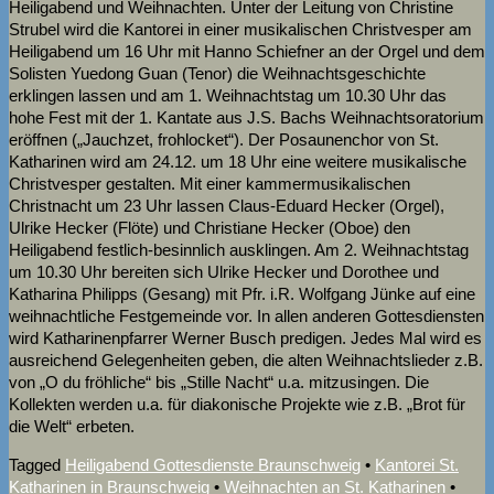
Heiligabend und Weihnachten. Unter der Leitung von Christine
Strubel wird die Kantorei in einer musikalischen Christvesper am
Heiligabend um 16 Uhr mit Hanno Schiefner an der Orgel und dem
Solisten Yuedong Guan (Tenor) die Weihnachtsgeschichte
erklingen lassen und am 1. Weihnachtstag um 10.30 Uhr das
hohe Fest mit der 1. Kantate aus J.S. Bachs Weihnachtsoratorium
eröffnen („Jauchzet, frohlocket“). Der Posaunenchor von St.
Katharinen wird am 24.12. um 18 Uhr eine weitere musikalische
Christvesper gestalten. Mit einer kammermusikalischen
Christnacht um 23 Uhr lassen Claus-Eduard Hecker (Orgel),
Ulrike Hecker (Flöte) und Christiane Hecker (Oboe) den
Heiligabend festlich-besinnlich ausklingen. Am 2. Weihnachtstag
um 10.30 Uhr bereiten sich Ulrike Hecker und Dorothee und
Katharina Philipps (Gesang) mit Pfr. i.R. Wolfgang Jünke auf eine
weihnachtliche Festgemeinde vor. In allen anderen Gottesdiensten
wird Katharinenpfarrer Werner Busch predigen. Jedes Mal wird es
ausreichend Gelegenheiten geben, die alten Weihnachtslieder z.B.
von „O du fröhliche“ bis „Stille Nacht“ u.a. mitzusingen. Die
Kollekten werden u.a. für diakonische Projekte wie z.B. „Brot für
die Welt“ erbeten.
Tagged
Heiligabend Gottesdienste Braunschweig
•
Kantorei St.
Katharinen in Braunschweig
•
Weihnachten an St. Katharinen
•