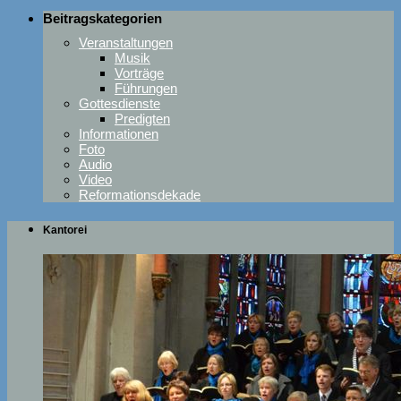
Beitragskategorien
Veranstaltungen
Musik
Vorträge
Führungen
Gottesdienste
Predigten
Informationen
Foto
Audio
Video
Reformationsdekade
Kantorei