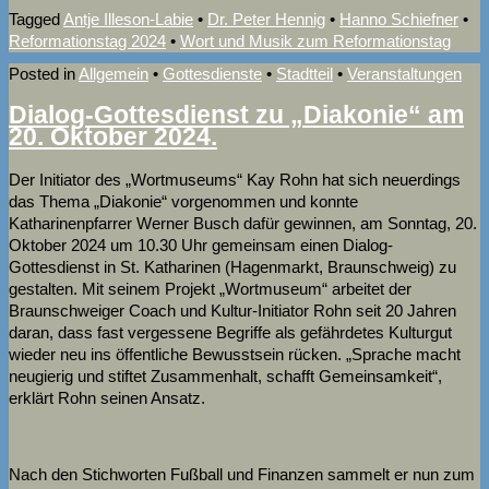
Tagged
Antje Illeson-Labie
•
Dr. Peter Hennig
•
Hanno Schiefner
•
Reformationstag 2024
•
Wort und Musik zum Reformationstag
Posted in
Allgemein
•
Gottesdienste
•
Stadtteil
•
Veranstaltungen
Dialog-Gottesdienst zu „Diakonie“ am
20. Oktober 2024.
Der Initiator des „Wortmuseums“ Kay Rohn hat sich neuerdings
das Thema „Diakonie“ vorgenommen und konnte
Katharinenpfarrer Werner Busch dafür gewinnen, am Sonntag, 20.
Oktober 2024 um 10.30 Uhr gemeinsam einen Dialog-
Gottesdienst in St. Katharinen (Hagenmarkt, Braunschweig) zu
gestalten. Mit seinem Projekt „Wortmuseum“ arbeitet der
Braunschweiger Coach und Kultur-Initiator Rohn seit 20 Jahren
daran, dass fast vergessene Begriffe als gefährdetes Kulturgut
wieder neu ins öffentliche Bewusstsein rücken. „Sprache macht
neugierig und stiftet Zusammenhalt, schafft Gemeinsamkeit“,
erklärt Rohn seinen Ansatz.
Nach den Stichworten Fußball und Finanzen sammelt er nun zum