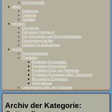
Kirchenmusik
leben
Seelsorge
Diakonie
Stadtteil
erinnern
Die Kirche
Personen historisch
Die Gemeinde und Gemeindehäuser
Gesamtgeschichte
Historische Aufnahmen
Archiv
Gemeindebriefe
Predigten
Predigten Evangelien
Predigten Römerbrief
Predigten Esra und Nehemia
Predigten Propheten Altes Testament
Besondere Ereignisse
International
Unterredung über den Glauben
Archiv der Kategorie: