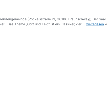
erendengemeinde (Pockelsstraße 21, 38106 Braunschweig) Der Saal 
Gott
eß. Das Thema „Gott und Leid“ ist ein Klassiker, der …
weiterlesen
w
und
Leid