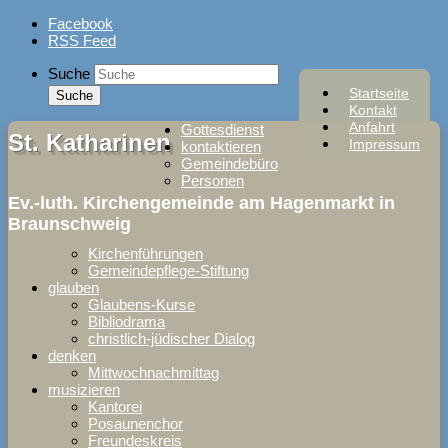
Skip
Facebook
to
RSS Feed
content
Suche
Startseite
Kontakt
Anfahrt
Gottesdienst
St. Katharinen
Impressum
kontaktieren
Gemeindebüro
Personen
Ev.-luth. Kirchengemeinde am Hagenmarkt in
Braunschweig
Kirchenführungen
Gemeindepflege-Stiftung
glauben
Glaubens-Kurse
Bibliodrama
christlich-jüdischer Dialog
denken
Mittwochnachmittag
musizieren
Kantorei
Posaunenchor
Freundeskreis