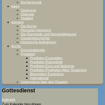
Kirchenmusik
leben
Seelsorge
Diakonie
Stadtteil
erinnern
Die Kirche
Personen historisch
Die Gemeinde und Gemeindehäuser
Gesamtgeschichte
Historische Aufnahmen
Archiv
Gemeindebriefe
Predigten
Predigten Evangelien
Predigten Römerbrief
Predigten Esra und Nehemia
Predigten Propheten Altes Testament
Besondere Ereignisse
International
Unterredung über den Glauben
Gottesdienst
Kalender
Zum Kalender hinzufügen