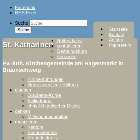
Skip
Facebook
to
RSS Feed
content
Suche
Startseite
Kontakt
Anfahrt
Gottesdienst
St. Katharinen
Impressum
kontaktieren
Gemeindebüro
Personen
Ev.-luth. Kirchengemeinde am Hagenmarkt in
Braunschweig
Kirchenführungen
Gemeindepflege-Stiftung
glauben
Glaubens-Kurse
Bibliodrama
christlich-jüdischer Dialog
denken
Mittwochnachmittag
musizieren
Kantorei
Posaunenchor
Freundeskreis