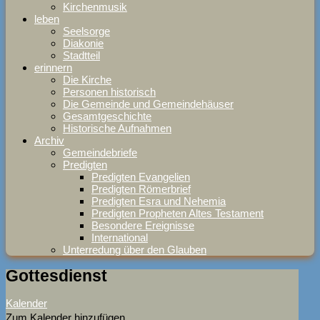
Kirchenmusik
leben
Seelsorge
Diakonie
Stadtteil
erinnern
Die Kirche
Personen historisch
Die Gemeinde und Gemeindehäuser
Gesamtgeschichte
Historische Aufnahmen
Archiv
Gemeindebriefe
Predigten
Predigten Evangelien
Predigten Römerbrief
Predigten Esra und Nehemia
Predigten Propheten Altes Testament
Besondere Ereignisse
International
Unterredung über den Glauben
Gottesdienst
Kalender
Zum Kalender hinzufügen