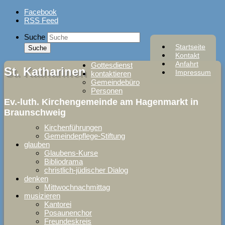
Skip
Facebook
to
RSS Feed
content
Suche
Startseite
Kontakt
Anfahrt
Gottesdienst
St. Katharinen
Impressum
kontaktieren
Gemeindebüro
Personen
Ev.-luth. Kirchengemeinde am Hagenmarkt in
Braunschweig
Kirchenführungen
Gemeindepflege-Stiftung
glauben
Glaubens-Kurse
Bibliodrama
christlich-jüdischer Dialog
denken
Mittwochnachmittag
musizieren
Kantorei
Posaunenchor
Freundeskreis