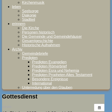
Kirchenmusik
leben
Seelsorge
Diakonie
Stadtteil
erinnern
Die Kirche
Personen historisch
Die Gemeinde und Gemeindehäuser
Gesamtgeschichte
Historische Aufnahmen
Archiv
Gemeindebriefe
Predigten
Predigten Evangelien
Predigten Römerbrief
Predigten Esra und Nehemia
Predigten Propheten Altes Testament
Besondere Ereignisse
International
Unterredung über den Glauben
Gottesdienst
WANN: