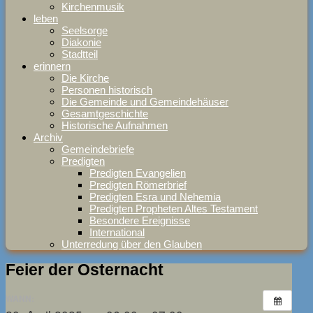
Kirchenmusik
leben
Seelsorge
Diakonie
Stadtteil
erinnern
Die Kirche
Personen historisch
Die Gemeinde und Gemeindehäuser
Gesamtgeschichte
Historische Aufnahmen
Archiv
Gemeindebriefe
Predigten
Predigten Evangelien
Predigten Römerbrief
Predigten Esra und Nehemia
Predigten Propheten Altes Testament
Besondere Ereignisse
International
Unterredung über den Glauben
Feier der Osternacht
WANN: