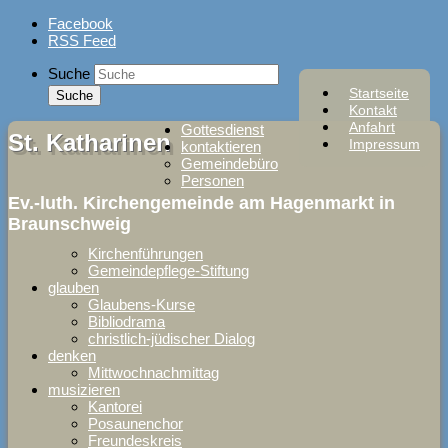
Skip
Facebook
to
RSS Feed
content
Suche
Startseite
Kontakt
Anfahrt
Gottesdienst
St. Katharinen
Impressum
kontaktieren
Gemeindebüro
Personen
Ev.-luth. Kirchengemeinde am Hagenmarkt in
Braunschweig
Kirchenführungen
Gemeindepflege-Stiftung
glauben
Glaubens-Kurse
Bibliodrama
christlich-jüdischer Dialog
denken
Mittwochnachmittag
musizieren
Kantorei
Posaunenchor
Freundeskreis