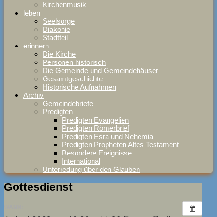
Kirchenmusik
leben
Seelsorge
Diakonie
Stadtteil
erinnern
Die Kirche
Personen historisch
Die Gemeinde und Gemeindehäuser
Gesamtgeschichte
Historische Aufnahmen
Archiv
Gemeindebriefe
Predigten
Predigten Evangelien
Predigten Römerbrief
Predigten Esra und Nehemia
Predigten Propheten Altes Testament
Besondere Ereignisse
International
Unterredung über den Glauben
Gottesdienst
WANN: