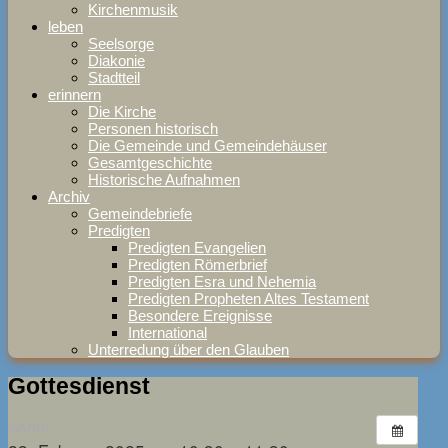
Kirchenmusik
leben
Seelsorge
Diakonie
Stadtteil
erinnern
Die Kirche
Personen historisch
Die Gemeinde und Gemeindehäuser
Gesamtgeschichte
Historische Aufnahmen
Archiv
Gemeindebriefe
Predigten
Predigten Evangelien
Predigten Römerbrief
Predigten Esra und Nehemia
Predigten Propheten Altes Testament
Besondere Ereignisse
International
Unterredung über den Glauben
Gottesdienst
WANN: