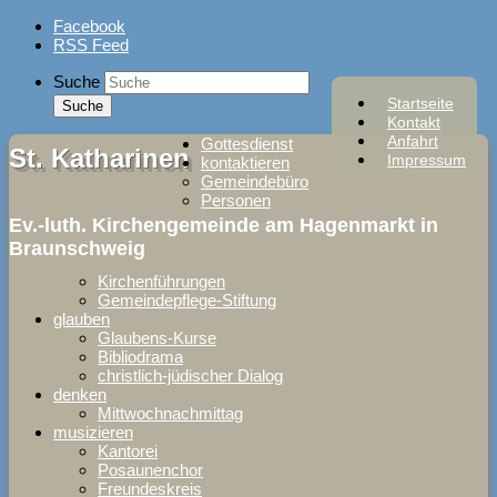
Skip
Facebook
to
RSS Feed
content
Suche
Startseite
Kontakt
Anfahrt
Gottesdienst
St. Katharinen
Impressum
kontaktieren
Gemeindebüro
Personen
Ev.-luth. Kirchengemeinde am Hagenmarkt in
Braunschweig
Kirchenführungen
Gemeindepflege-Stiftung
glauben
Glaubens-Kurse
Bibliodrama
christlich-jüdischer Dialog
denken
Mittwochnachmittag
musizieren
Kantorei
Posaunenchor
Freundeskreis