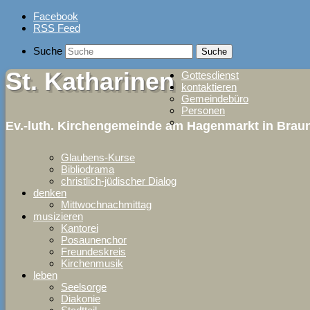
Skip
Facebook
to
RSS Feed
content
Suche
St. Katharinen
Gottesdienst
kontaktieren
Gemeindebüro
Personen
Ev.-luth. Kirchengemeinde am Hagenmarkt in Bra
Glaubens-Kurse
Bibliodrama
christlich-jüdischer Dialog
denken
Mittwochnachmittag
musizieren
Kantorei
Posaunenchor
Freundeskreis
Kirchenmusik
leben
Seelsorge
Diakonie