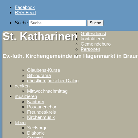
Skip
Facebook
to
RSS Feed
content
Suche
St. Katharinen
Gottesdienst
kontaktieren
Gemeindebüro
Personen
Ev.-luth. Kirchengemeinde am Hagenmarkt in Bra
Glaubens-Kurse
Bibliodrama
christlich-jüdischer Dialog
denken
Mittwochnachmittag
musizieren
Kantorei
Posaunenchor
Freundeskreis
Kirchenmusik
leben
Seelsorge
Diakonie