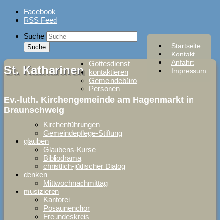
Skip
Facebook
to
RSS Feed
content
Suche
Startseite
Kontakt
Anfahrt
Gottesdienst
St. Katharinen
Impressum
kontaktieren
Gemeindebüro
Personen
Ev.-luth. Kirchengemeinde am Hagenmarkt in
Braunschweig
Kirchenführungen
Gemeindepflege-Stiftung
glauben
Glaubens-Kurse
Bibliodrama
christlich-jüdischer Dialog
denken
Mittwochnachmittag
musizieren
Kantorei
Posaunenchor
Freundeskreis