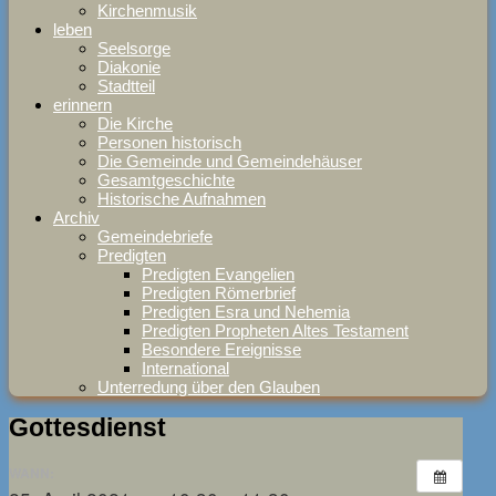
Kirchenmusik
leben
Seelsorge
Diakonie
Stadtteil
erinnern
Die Kirche
Personen historisch
Die Gemeinde und Gemeindehäuser
Gesamtgeschichte
Historische Aufnahmen
Archiv
Gemeindebriefe
Predigten
Predigten Evangelien
Predigten Römerbrief
Predigten Esra und Nehemia
Predigten Propheten Altes Testament
Besondere Ereignisse
International
Unterredung über den Glauben
Gottesdienst
WANN: