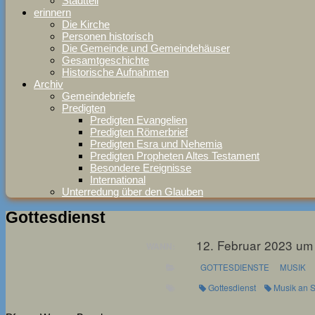
Stadtteil
erinnern
Die Kirche
Personen historisch
Die Gemeinde und Gemeindehäuser
Gesamtgeschichte
Historische Aufnahmen
Archiv
Gemeindebriefe
Predigten
Predigten Evangelien
Predigten Römerbrief
Predigten Esra und Nehemia
Predigten Propheten Altes Testament
Besondere Ereignisse
International
Unterredung über den Glauben
Gottesdienst
12. Februar 2023 um
WANN:
GOTTESDIENSTE
MUSIK
Gottesdienst
Musik an S