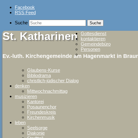
Skip
Facebook
to
RSS Feed
content
Suche
St. Katharinen
Gottesdienst
kontaktieren
Gemeindebüro
Personen
Ev.-luth. Kirchengemeinde am Hagenmarkt in Bra
Glaubens-Kurse
Bibliodrama
christlich-jüdischer Dialog
denken
Mittwochnachmittag
musizieren
Kantorei
Posaunenchor
Freundeskreis
Kirchenmusik
leben
Seelsorge
Diakonie