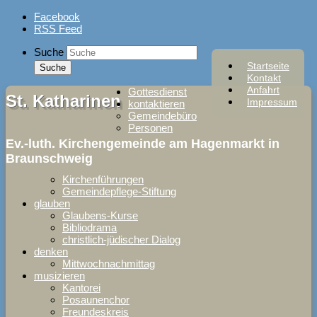
Skip
Facebook
to
RSS Feed
content
Suche
Startseite
Kontakt
Anfahrt
Gottesdienst
St. Katharinen
Impressum
kontaktieren
Gemeindebüro
Personen
Ev.-luth. Kirchengemeinde am Hagenmarkt in
Braunschweig
Kirchenführungen
Gemeindepflege-Stiftung
glauben
Glaubens-Kurse
Bibliodrama
christlich-jüdischer Dialog
denken
Mittwochnachmittag
musizieren
Kantorei
Posaunenchor
Freundeskreis