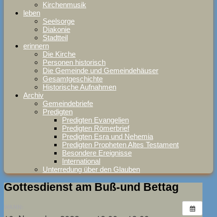
Kirchenmusik
leben
Seelsorge
Diakonie
Stadtteil
erinnern
Die Kirche
Personen historisch
Die Gemeinde und Gemeindehäuser
Gesamtgeschichte
Historische Aufnahmen
Archiv
Gemeindebriefe
Predigten
Predigten Evangelien
Predigten Römerbrief
Predigten Esra und Nehemia
Predigten Propheten Altes Testament
Besondere Ereignisse
International
Unterredung über den Glauben
Gottesdienst am Buß-und Bettag
WANN: