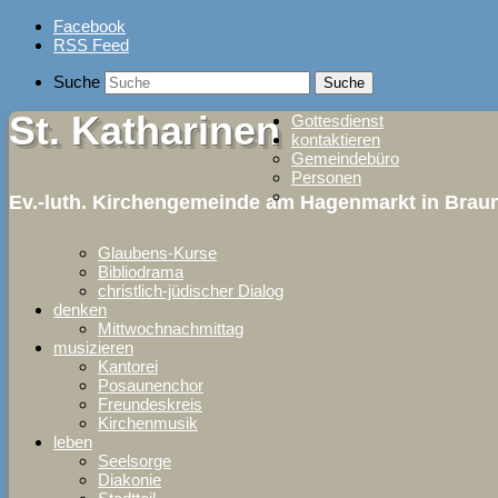
Skip
Facebook
to
RSS Feed
content
Suche
St. Katharinen
Gottesdienst
kontaktieren
Gemeindebüro
Personen
Ev.-luth. Kirchengemeinde am Hagenmarkt in Bra
Glaubens-Kurse
Bibliodrama
christlich-jüdischer Dialog
denken
Mittwochnachmittag
musizieren
Kantorei
Posaunenchor
Freundeskreis
Kirchenmusik
leben
Seelsorge
Diakonie