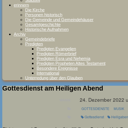
Stadtteil
erinnern
Die Kirche
Personen historisch
Die Gemeinde und Gemeindehäuser
Gesamtgeschichte
Historische Aufnahmen
Archiv
Gemeindebriefe
Predigten
Predigten Evangelien
Predigten Römerbrief
Predigten Esra und Nehemia
Predigten Propheten Altes Testament
Besondere Ereignisse
International
Unterredung über den Glauben
Gottesdienst am Heiligen Abend
24. Dezember 2022 
WANN:
GOTTESDIENSTE
MUSIK
Gottesdienst
Heiligabe