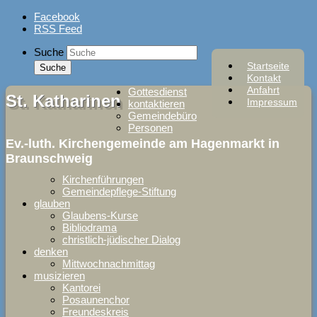
Skip
Facebook
to
RSS Feed
content
Suche
Startseite
Kontakt
Anfahrt
Gottesdienst
St. Katharinen
Impressum
kontaktieren
Gemeindebüro
Personen
Ev.-luth. Kirchengemeinde am Hagenmarkt in
Braunschweig
Kirchenführungen
Gemeindepflege-Stiftung
glauben
Glaubens-Kurse
Bibliodrama
christlich-jüdischer Dialog
denken
Mittwochnachmittag
musizieren
Kantorei
Posaunenchor
Freundeskreis