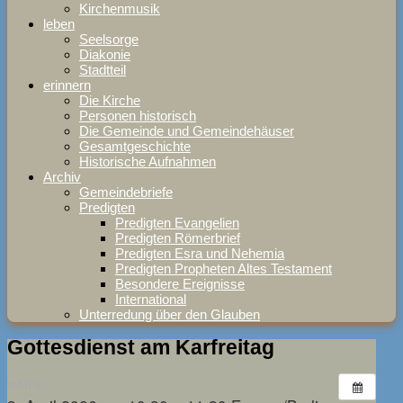
Kirchenmusik
leben
Seelsorge
Diakonie
Stadtteil
erinnern
Die Kirche
Personen historisch
Die Gemeinde und Gemeindehäuser
Gesamtgeschichte
Historische Aufnahmen
Archiv
Gemeindebriefe
Predigten
Predigten Evangelien
Predigten Römerbrief
Predigten Esra und Nehemia
Predigten Propheten Altes Testament
Besondere Ereignisse
International
Unterredung über den Glauben
Gottesdienst am Karfreitag
WANN: