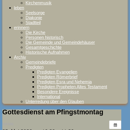
Kirchenmusik
leben
Seelsorge
Diakonie
Stadtteil
erinnern
Die Kirche
Personen historisch
Die Gemeinde und Gemeindehäuser
Gesamtgeschichte
Historische Aufnahmen
Archiv
Gemeindebriefe
Predigten
Predigten Evangelien
Predigten Römerbrief
Predigten Esra und Nehemia
Predigten Propheten Altes Testament
Besondere Ereignisse
International
Unterredung über den Glauben
Gottesdienst am Pfingstmontag
WANN: