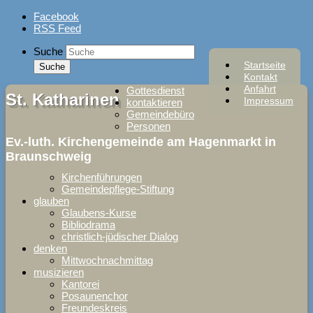
Skip
Facebook
to
RSS Feed
content
Suche
Startseite
Kontakt
Anfahrt
Gottesdienst
St. Katharinen
Impressum
kontaktieren
Gemeindebüro
Personen
Ev.-luth. Kirchengemeinde am Hagenmarkt in
Braunschweig
Kirchenführungen
Gemeindepflege-Stiftung
glauben
Glaubens-Kurse
Bibliodrama
christlich-jüdischer Dialog
denken
Mittwochnachmittag
musizieren
Kantorei
Posaunenchor
Freundeskreis