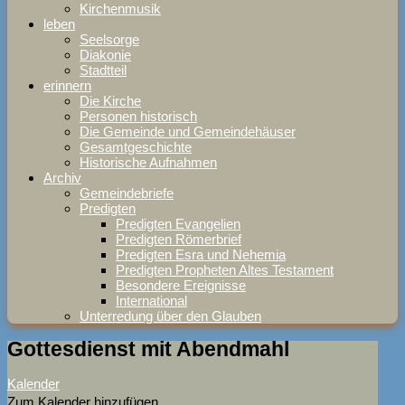
Kirchenmusik
leben
Seelsorge
Diakonie
Stadtteil
erinnern
Die Kirche
Personen historisch
Die Gemeinde und Gemeindehäuser
Gesamtgeschichte
Historische Aufnahmen
Archiv
Gemeindebriefe
Predigten
Predigten Evangelien
Predigten Römerbrief
Predigten Esra und Nehemia
Predigten Propheten Altes Testament
Besondere Ereignisse
International
Unterredung über den Glauben
Gottesdienst mit Abendmahl
Kalender
Zum Kalender hinzufügen