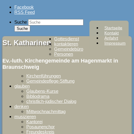
Skip
Facebook
to
RSS Feed
content
Suche
Startseite
Kontakt
Anfahrt
Gottesdienst
St. Katharinen
Impressum
kontaktieren
Gemeindebüro
Personen
Ev.-luth. Kirchengemeinde am Hagenmarkt in
Braunschweig
Kirchenführungen
Gemeindepflege-Stiftung
glauben
Glaubens-Kurse
Bibliodrama
christlich-jüdischer Dialog
denken
Mittwochnachmittag
musizieren
Kantorei
Posaunenchor
Freundeskreis