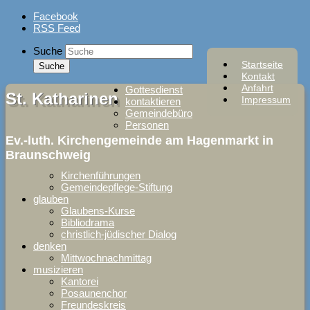
Skip
Facebook
to
RSS Feed
content
Suche
Startseite
Kontakt
Anfahrt
Gottesdienst
St. Katharinen
Impressum
kontaktieren
Gemeindebüro
Personen
Ev.-luth. Kirchengemeinde am Hagenmarkt in
Braunschweig
Kirchenführungen
Gemeindepflege-Stiftung
glauben
Glaubens-Kurse
Bibliodrama
christlich-jüdischer Dialog
denken
Mittwochnachmittag
musizieren
Kantorei
Posaunenchor
Freundeskreis