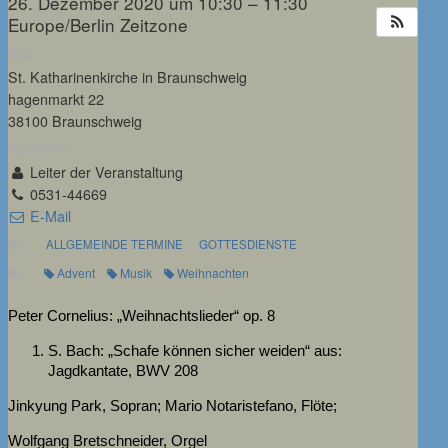
26. Dezember 2020 um 10:30 – 11:30
Europe/Berlin Zeitzone
WO:
St. Katharinenkirche in Braunschweig
hagenmarkt 22
38100 Braunschweig
KONTAKT:
Leiter der Veranstaltung
0531-44669
E-Mail
ALLGEMEINDE TERMINE
GOTTESDIENSTE
Advent
Musik
Weihnachten
Peter Cornelius: „Weihnachtslieder“ op. 8
S. Bach: „Schafe können sicher weiden“ aus:
Jagdkantate, BWV 208
Jinkyung Park, Sopran; Mario Notaristefano, Flöte;
Wolfgang Bretschneider, Orgel