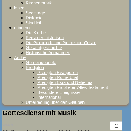
Kirchenmusik
leben
Seelsorge
Diakonie
Stadtteil
erinnern
Die Kirche
Personen historisch
Die Gemeinde und Gemeindehäuser
Gesamtgeschichte
Historische Aufnahmen
Archiv
Gemeindebriefe
Predigten
Predigten Evangelien
Predigten Römerbrief
Predigten Esra und Nehemia
Predigten Propheten Altes Testament
Besondere Ereignisse
International
Unterredung über den Glauben
Gottesdienst mit Musik
WANN: