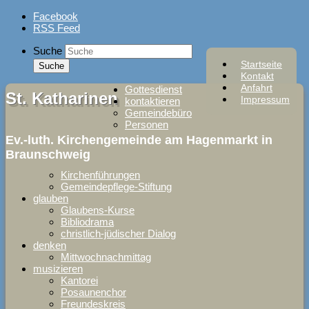
Skip
Facebook
to
RSS Feed
content
Suche
Startseite
Kontakt
Anfahrt
Gottesdienst
St. Katharinen
Impressum
kontaktieren
Gemeindebüro
Personen
Ev.-luth. Kirchengemeinde am Hagenmarkt in
Braunschweig
Kirchenführungen
Gemeindepflege-Stiftung
glauben
Glaubens-Kurse
Bibliodrama
christlich-jüdischer Dialog
denken
Mittwochnachmittag
musizieren
Kantorei
Posaunenchor
Freundeskreis