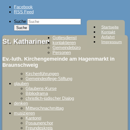
Skip
Facebook
to
RSS Feed
content
Suche
Startseite
Kontakt
Anfahrt
Gottesdienst
St. Katharinen
Impressum
kontaktieren
Gemeindebüro
Personen
Ev.-luth. Kirchengemeinde am Hagenmarkt in
Braunschweig
Kirchenführungen
Gemeindepflege-Stiftung
glauben
Glaubens-Kurse
Bibliodrama
christlich-jüdischer Dialog
denken
Mittwochnachmittag
musizieren
Kantorei
Posaunenchor
Freundeskreis