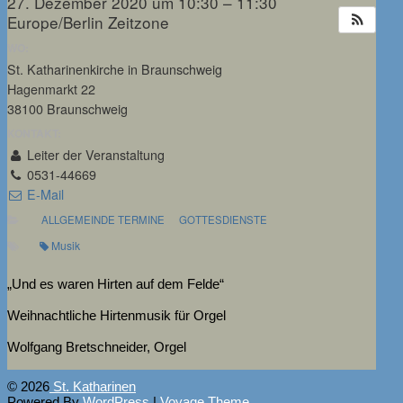
27. Dezember 2020 um 10:30 – 11:30
Europe/Berlin Zeitzone
WO:
St. Katharinenkirche in Braunschweig
Hagenmarkt 22
38100 Braunschweig
KONTAKT:
Leiter der Veranstaltung
0531-44669
E-Mail
ALLGEMEINDE TERMINE
GOTTESDIENSTE
Musik
„Und es waren Hirten auf dem Felde“
Weihnachtliche Hirtenmusik für Orgel
Wolfgang Bretschneider, Orgel
© 2026
St. Katharinen
Powered By
WordPress
|
Voyage Theme