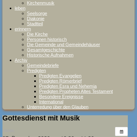
Kirchenmusik
leben
Seelsorge
Diakonie
Stadtteil
erinnern
Die Kirche
Personen historisch
Die Gemeinde und Gemeindehäuser
Gesamtgeschichte
Historische Aufnahmen
Archiv
Gemeindebriefe
Predigten
Predigten Evangelien
Predigten Römerbrief
Predigten Esra und Nehemia
Predigten Propheten Altes Testament
Besondere Ereignisse
International
Unterredung über den Glauben
Gottesdienst mit Musik
WANN: