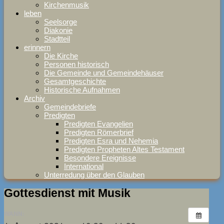
Kirchenmusik
leben
Seelsorge
Diakonie
Stadtteil
erinnern
Die Kirche
Personen historisch
Die Gemeinde und Gemeindehäuser
Gesamtgeschichte
Historische Aufnahmen
Archiv
Gemeindebriefe
Predigten
Predigten Evangelien
Predigten Römerbrief
Predigten Esra und Nehemia
Predigten Propheten Altes Testament
Besondere Ereignisse
International
Unterredung über den Glauben
Gottesdienst mit Musik
WANN: