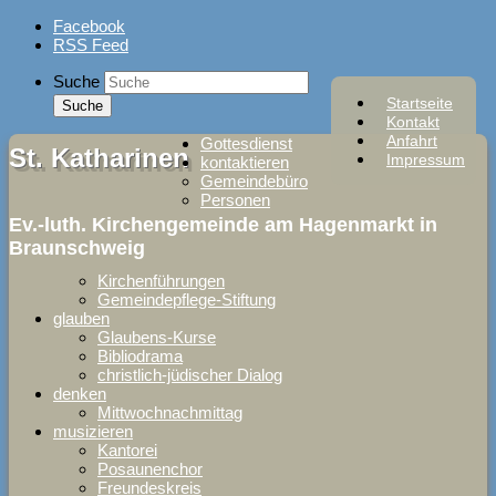
Skip
Facebook
to
RSS Feed
content
Suche
Startseite
Kontakt
Anfahrt
Gottesdienst
St. Katharinen
Impressum
kontaktieren
Gemeindebüro
Personen
Ev.-luth. Kirchengemeinde am Hagenmarkt in
Braunschweig
Kirchenführungen
Gemeindepflege-Stiftung
glauben
Glaubens-Kurse
Bibliodrama
christlich-jüdischer Dialog
denken
Mittwochnachmittag
musizieren
Kantorei
Posaunenchor
Freundeskreis