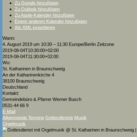
Zu Google hinzufügen
Zu Outlook hinzufügen
Zu Apple-Kalender hinzufügen
Einem anderen Kalender hinzufügen
Als XML exportieren
Wann:
4. August 2019 um 10:30 – 11:30
Europe/Berlin Zeitzone
2019-08-04T10:30:00+02:00
2019-08-04T11:30:00+02:00
Wo:
St. Katharinen in Braunschweig
An der Katharinenkirche 4
38100 Braunschweig
Deutschland
Kontakt:
Gemeindebüro & Pfarrer Werner Busch
0531-44 66 9
E-Mail
Allgemeinde Termine
Gottesdienste
Musik
Orgelmusik