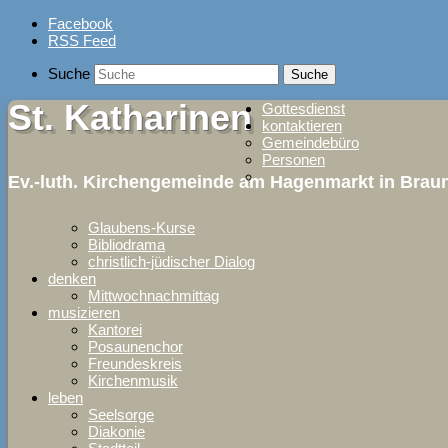
Skip
Facebook
to
RSS Feed
content
Suche
St. Katharinen
Gottesdienst
kontaktieren
Gemeindebüro
Personen
Ev.-luth. Kirchengemeinde am Hagenmarkt in Bra
Glaubens-Kurse
Bibliodrama
christlich-jüdischer Dialog
denken
Mittwochnachmittag
musizieren
Kantorei
Posaunenchor
Freundeskreis
Kirchenmusik
leben
Seelsorge
Diakonie