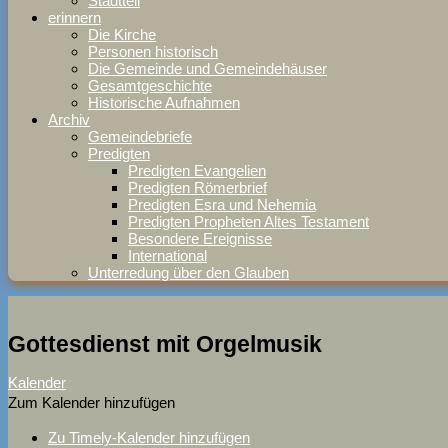
Stadtteil
erinnern
Die Kirche
Personen historisch
Die Gemeinde und Gemeindehäuser
Gesamtgeschichte
Historische Aufnahmen
Archiv
Gemeindebriefe
Predigten
Predigten Evangelien
Predigten Römerbrief
Predigten Esra und Nehemia
Predigten Propheten Altes Testament
Besondere Ereignisse
International
Unterredung über den Glauben
Gottesdienst mit Orgelmusik
Kalender
Zum Kalender hinzufügen
Zu Timely-Kalender hinzufügen