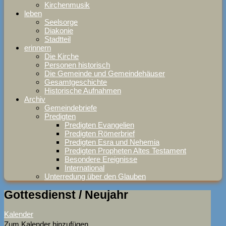
Kirchenmusik
leben
Seelsorge
Diakonie
Stadtteil
erinnern
Die Kirche
Personen historisch
Die Gemeinde und Gemeindehäuser
Gesamtgeschichte
Historische Aufnahmen
Archiv
Gemeindebriefe
Predigten
Predigten Evangelien
Predigten Römerbrief
Predigten Esra und Nehemia
Predigten Propheten Altes Testament
Besondere Ereignisse
International
Unterredung über den Glauben
Gottesdienst / Neujahr
Kalender
Zum Kalender hinzufügen