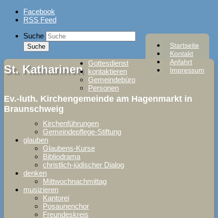
Skip
Facebook
to
RSS Feed
content
Suche
Startseite
Kontakt
Anfahrt
Gottesdienst
St. Katharinen
Impressum
kontaktieren
Gemeindebüro
Personen
Ev.-luth. Kirchengemeinde am Hagenmarkt in
Braunschweig
Kirchenführungen
Gemeindepflege-Stiftung
glauben
Glaubens-Kurse
Bibliodrama
christlich-jüdischer Dialog
denken
Mittwochnachmittag
musizieren
Kantorei
Posaunenchor
Freundeskreis