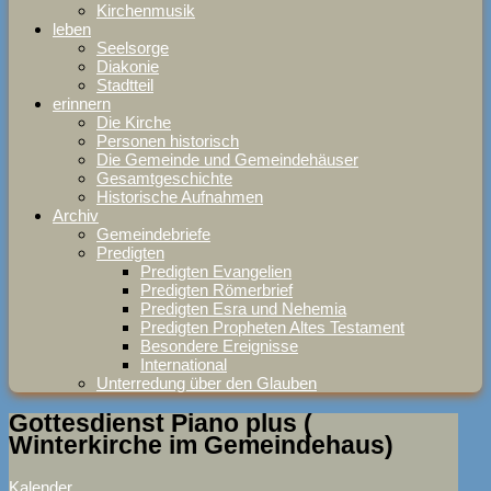
Kirchenmusik
leben
Seelsorge
Diakonie
Stadtteil
erinnern
Die Kirche
Personen historisch
Die Gemeinde und Gemeindehäuser
Gesamtgeschichte
Historische Aufnahmen
Archiv
Gemeindebriefe
Predigten
Predigten Evangelien
Predigten Römerbrief
Predigten Esra und Nehemia
Predigten Propheten Altes Testament
Besondere Ereignisse
International
Unterredung über den Glauben
Gottesdienst Piano plus (
Winterkirche im Gemeindehaus)
Kalender