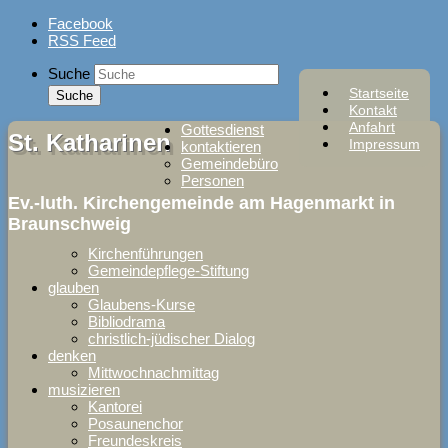
Skip
Facebook
to
RSS Feed
content
Suche
Startseite
Kontakt
Anfahrt
Gottesdienst
St. Katharinen
Impressum
kontaktieren
Gemeindebüro
Personen
Ev.-luth. Kirchengemeinde am Hagenmarkt in
Braunschweig
Kirchenführungen
Gemeindepflege-Stiftung
glauben
Glaubens-Kurse
Bibliodrama
christlich-jüdischer Dialog
denken
Mittwochnachmittag
musizieren
Kantorei
Posaunenchor
Freundeskreis