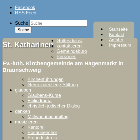
Skip
Facebook
to
RSS Feed
content
Suche
Startseite
Kontakt
Anfahrt
Gottesdienst
St. Katharinen
Impressum
kontaktieren
Gemeindebüro
Personen
Ev.-luth. Kirchengemeinde am Hagenmarkt in
Braunschweig
Kirchenführungen
Gemeindepflege-Stiftung
glauben
Glaubens-Kurse
Bibliodrama
christlich-jüdischer Dialog
denken
Mittwochnachmittag
musizieren
Kantorei
Posaunenchor
Freundeskreis