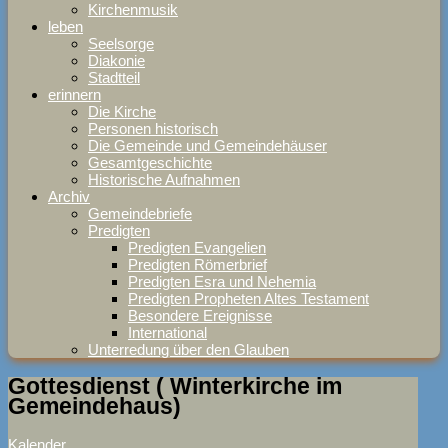
Kirchenmusik
leben
Seelsorge
Diakonie
Stadtteil
erinnern
Die Kirche
Personen historisch
Die Gemeinde und Gemeindehäuser
Gesamtgeschichte
Historische Aufnahmen
Archiv
Gemeindebriefe
Predigten
Predigten Evangelien
Predigten Römerbrief
Predigten Esra und Nehemia
Predigten Propheten Altes Testament
Besondere Ereignisse
International
Unterredung über den Glauben
Gottesdienst ( Winterkirche im
Gemeindehaus)
Kalender