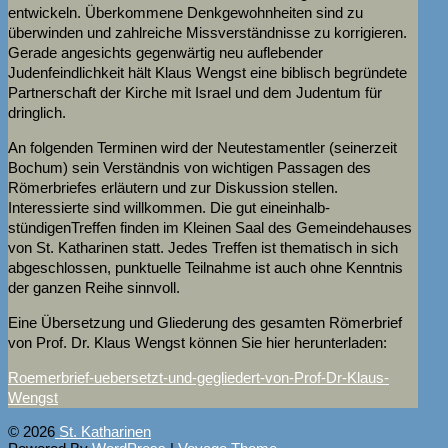
entwickeln. Überkommene Denkgewohnheiten sind zu
überwinden und zahlreiche Missverständnisse zu korrigieren.
Gerade angesichts gegenwärtig neu auflebender
Judenfeindlichkeit hält Klaus Wengst eine biblisch begründete
Partnerschaft der Kirche mit Israel und dem Judentum für
dringlich.
An folgenden Terminen wird der Neutestamentler (seinerzeit
Bochum) sein Verständnis von wichtigen Passagen des
Römerbriefes erläutern und zur Diskussion stellen.
Interessierte sind willkommen. Die gut eineinhalb-
stündigenTreffen finden im Kleinen Saal des Gemeindehauses
von St. Katharinen statt. Jedes Treffen ist thematisch in sich
abgeschlossen, punktuelle Teilnahme ist auch ohne Kenntnis
der ganzen Reihe sinnvoll.
Eine Übersetzung und Gliederung des gesamten Römerbrief
von Prof. Dr. Klaus Wengst können Sie hier herunterladen:
Roemerbrief-uebersetzt-und-gegliedert-von-Prof-Dr-Klaus-
Wengst
© 2026
St. Katharinen