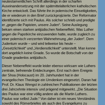
neutestamentlichen Schrift allerdings in der scharfen
Auseinandersetzung mit der spätmittelalterlichen katholischen
Kirche entwickelt. Das führte ihn in polemische Einseitigkeiten,
die er wiederum in den Brief zurückprojizierte. Der Reformator
identifizierte sich mit Paulus. Als solcher schrieb und predigte
er „gegen die Papisten, unsere Juden“. Seine Auslegung
bekam einen starken antijüdischen Nebeneffekt. Was Luther
gegen die Papstkirche einzuwenden hatte, wurde zugleich zu
einer polemisch verzerrten Wahrnehmung „der Juden“. Dem
Judentum wurde – und wird teilweise bis heute –
„Gesetzlichkeit“ und „Verdienstlichkeit“ unterstellt. Man kenne
dort angeblich keine Gnade. So wurde die Botschaft von der
Gnade gnadenlos antijüdisch.
Dieser Nebeneffekt wurde leider ebenso wirksam wie Luthers
zentrale, befreiende Entdeckungen. Erst nach dem Ereignis
der Shoa (Holocaust) im 20. Jahrhundert hat in der
evangelischen Theologie ein Umdenken eingesetzt. Daran hat
Prof. Dr. Klaus Wengst in zahlreichen Publikationen der letzten
drei Jahrzehnte intensiv und prägend mitgewirkt. „Die Situation
des Paulus war eine völlig andere als die Martin Luthers.
Paulus war selbst Jude.“ Von daher ist ein neues Verständnis
sowohl des Römerbriefes als auch des Evangeliums zu