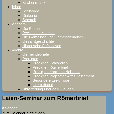
Kirchenmusik
leben
Seelsorge
Diakonie
Stadtteil
erinnern
Die Kirche
Personen historisch
Die Gemeinde und Gemeindehäuser
Gesamtgeschichte
Historische Aufnahmen
Archiv
Gemeindebriefe
Predigten
Predigten Evangelien
Predigten Römerbrief
Predigten Esra und Nehemia
Predigten Propheten Altes Testament
Besondere Ereignisse
International
Unterredung über den Glauben
Laien-Seminar zum Römerbrief
Kalender
Zum Kalender hinzufügen