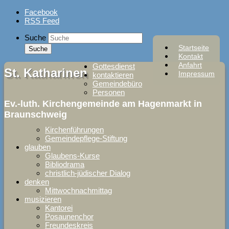
Skip
Facebook
to
RSS Feed
content
Suche
Startseite
Kontakt
Anfahrt
Gottesdienst
St. Katharinen
Impressum
kontaktieren
Gemeindebüro
Personen
Ev.-luth. Kirchengemeinde am Hagenmarkt in
Braunschweig
Kirchenführungen
Gemeindepflege-Stiftung
glauben
Glaubens-Kurse
Bibliodrama
christlich-jüdischer Dialog
denken
Mittwochnachmittag
musizieren
Kantorei
Posaunenchor
Freundeskreis