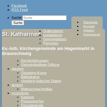
Skip
Facebook
to
RSS Feed
content
Suche
Startseite
Kontakt
Anfahrt
Gottesdienst
St. Katharinen
Impressum
kontaktieren
Gemeindebüro
Personen
Ev.-luth. Kirchengemeinde am Hagenmarkt in
Braunschweig
Kirchenführungen
Gemeindepflege-Stiftung
glauben
Glaubens-Kurse
Bibliodrama
christlich-jüdischer Dialog
denken
Mittwochnachmittag
musizieren
Kantorei
Posaunenchor
Freundeskreis