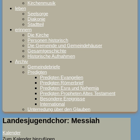
Kirchenmusik
leben
Seelsorge
Diakonie
Stadtteil
erinnern
Die Kirche
Personen historisch
Die Gemeinde und Gemeindehäuser
Gesamtgeschichte
Historische Aufnahmen
Archiv
Gemeindebriefe
Predigten
Predigten Evangelien
Predigten Römerbrief
Predigten Esra und Nehemia
Predigten Propheten Altes Testament
Besondere Ereignisse
International
Unterredung über den Glauben
Landesjugendchor: Messiah
Kalender
Zum Kalender hinzufügen