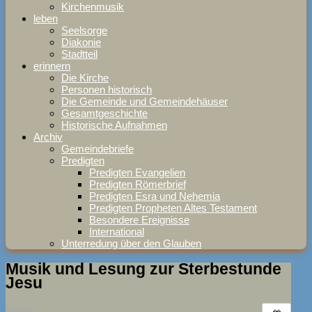
Kirchenmusik
leben
Seelsorge
Diakonie
Stadtteil
erinnern
Die Kirche
Personen historisch
Die Gemeinde und Gemeindehäuser
Gesamtgeschichte
Historische Aufnahmen
Archiv
Gemeindebriefe
Predigten
Predigten Evangelien
Predigten Römerbrief
Predigten Esra und Nehemia
Predigten Propheten Altes Testament
Besondere Ereignisse
International
Unterredung über den Glauben
Musik und Lesung zur Sterbestunde
Jesu
WANN: