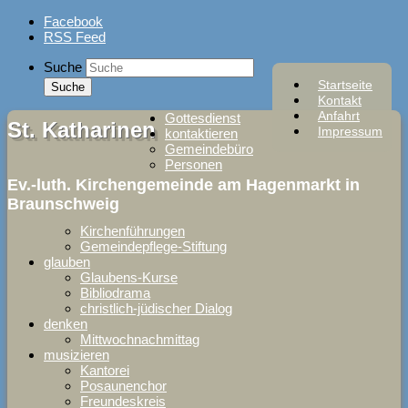
Skip
Facebook
to
RSS Feed
content
Suche
Startseite
Kontakt
Anfahrt
Gottesdienst
St. Katharinen
Impressum
kontaktieren
Gemeindebüro
Personen
Ev.-luth. Kirchengemeinde am Hagenmarkt in
Braunschweig
Kirchenführungen
Gemeindepflege-Stiftung
glauben
Glaubens-Kurse
Bibliodrama
christlich-jüdischer Dialog
denken
Mittwochnachmittag
musizieren
Kantorei
Posaunenchor
Freundeskreis