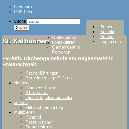
Skip
Facebook
to
RSS Feed
content
Suche
Startseite
Kontakt
Anfahrt
Gottesdienst
St. Katharinen
Impressum
kontaktieren
Gemeindebüro
Personen
Ev.-luth. Kirchengemeinde am Hagenmarkt in
Braunschweig
Kirchenführungen
Gemeindepflege-Stiftung
glauben
Glaubens-Kurse
Bibliodrama
christlich-jüdischer Dialog
denken
Mittwochnachmittag
musizieren
Kantorei
Posaunenchor
Freundeskreis