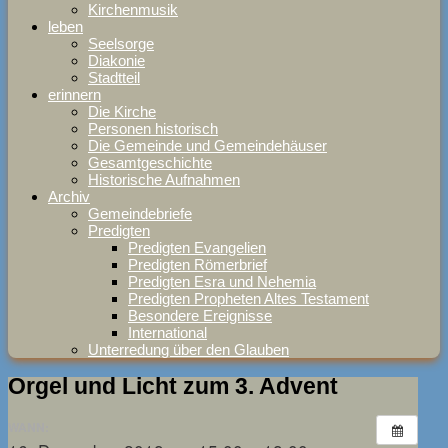
Kirchenmusik
leben
Seelsorge
Diakonie
Stadtteil
erinnern
Die Kirche
Personen historisch
Die Gemeinde und Gemeindehäuser
Gesamtgeschichte
Historische Aufnahmen
Archiv
Gemeindebriefe
Predigten
Predigten Evangelien
Predigten Römerbrief
Predigten Esra und Nehemia
Predigten Propheten Altes Testament
Besondere Ereignisse
International
Unterredung über den Glauben
Orgel und Licht zum 3. Advent
WANN: