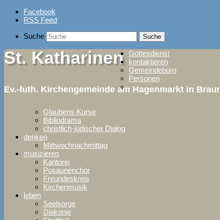
Skip
Facebook
to
RSS Feed
content
Suche
St. Katharinen
Gottesdienst
kontaktieren
Gemeindebüro
Personen
Ev.-luth. Kirchengemeinde am Hagenmarkt in Bra
Glaubens-Kurse
Bibliodrama
christlich-jüdischer Dialog
denken
Mittwochnachmittag
musizieren
Kantorei
Posaunenchor
Freundeskreis
Kirchenmusik
leben
Seelsorge
Diakonie