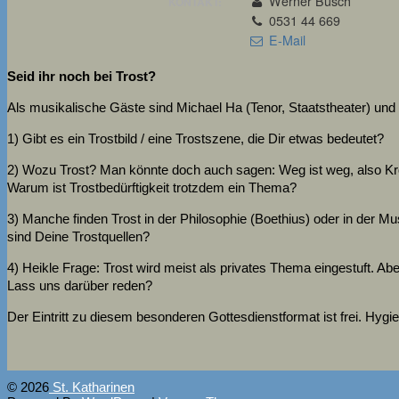
Werner Busch
KONTAKT:
0531 44 669
E-Mail
Seid ihr noch bei Trost?
Als musikalische Gäste sind Michael Ha (Tenor, Staatstheater) und
1) Gibt es ein Trostbild / eine Trostszene, die Dir etwas bedeutet?
2) Wozu Trost? Man könnte doch auch sagen: Weg ist weg, also Kr
Warum ist Trostbedürftigkeit trotzdem ein Thema?
3) Manche finden Trost in der Philosophie (Boethius) oder in der M
sind Deine Trostquellen?
4) Heikle Frage: Trost wird meist als privates Thema eingestuft. Abe
Lass uns darüber reden?
Der Eintritt zu diesem besonderen Gottesdienstformat ist frei. Hygi
© 2026
St. Katharinen