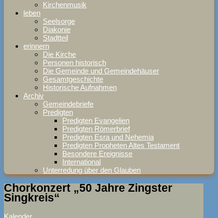
Kirchenmusik
leben
Seelsorge
Diakonie
Stadtteil
erinnern
Die Kirche
Personen historisch
Die Gemeinde und Gemeindehäuser
Gesamtgeschichte
Historische Aufnahmen
Archiv
Gemeindebriefe
Predigten
Predigten Evangelien
Predigten Römerbrief
Predigten Esra und Nehemia
Predigten Propheten Altes Testament
Besondere Ereignisse
International
Unterredung über den Glauben
Chorkonzert „50 Jahre Zingster
Singkreis“
Kalender