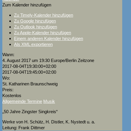
Zum Kalender hinzufügen
Zu Timely-Kalender hinzufügen
Zu Google hinzufügen
Zu Outlook hinzufügen
Zu Apple-Kalender hinzufügen
Einem anderen Kalender hinzufügen
Als XML exportieren
Wann:
4. August 2017 um 19:30
Europe/Berlin Zeitzone
2017-08-04T19:30:00+02:00
2017-08-04T19:45:00+02:00
Wo:
St. Katharinen Braunschweig
Preis:
Kostenlos
Allgemeinde Termine
Musik
„50 Jahre Zingster Singkreis“
Werke von H. Schütz, H. Distler, K. Nystedt u. a.
Leitung: Frank Dittmer