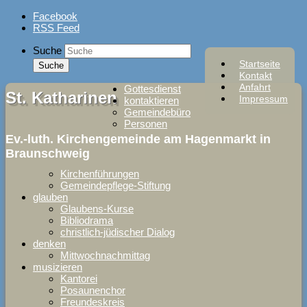
Skip
Facebook
to
RSS Feed
content
Suche
Startseite
Kontakt
Anfahrt
Gottesdienst
St. Katharinen
Impressum
kontaktieren
Gemeindebüro
Personen
Ev.-luth. Kirchengemeinde am Hagenmarkt in
Braunschweig
Kirchenführungen
Gemeindepflege-Stiftung
glauben
Glaubens-Kurse
Bibliodrama
christlich-jüdischer Dialog
denken
Mittwochnachmittag
musizieren
Kantorei
Posaunenchor
Freundeskreis