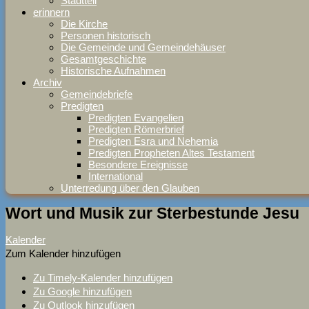
Stadtteil
erinnern
Die Kirche
Personen historisch
Die Gemeinde und Gemeindehäuser
Gesamtgeschichte
Historische Aufnahmen
Archiv
Gemeindebriefe
Predigten
Predigten Evangelien
Predigten Römerbrief
Predigten Esra und Nehemia
Predigten Propheten Altes Testament
Besondere Ereignisse
International
Unterredung über den Glauben
Wort und Musik zur Sterbestunde Jesu
Kalender
Zum Kalender hinzufügen
Zu Timely-Kalender hinzufügen
Zu Google hinzufügen
Zu Outlook hinzufügen