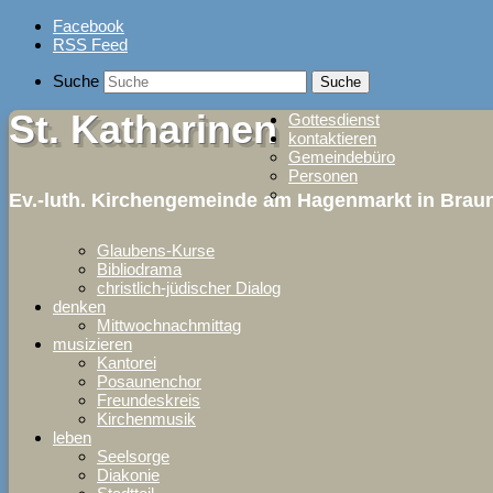
Skip
Facebook
to
RSS Feed
content
Suche
St. Katharinen
Gottesdienst
kontaktieren
Gemeindebüro
Personen
Ev.-luth. Kirchengemeinde am Hagenmarkt in Bra
Glaubens-Kurse
Bibliodrama
christlich-jüdischer Dialog
denken
Mittwochnachmittag
musizieren
Kantorei
Posaunenchor
Freundeskreis
Kirchenmusik
leben
Seelsorge
Diakonie