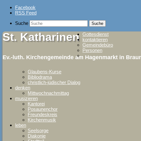
Skip
Facebook
to
RSS Feed
content
Suche
St. Katharinen
Gottesdienst
kontaktieren
Gemeindebüro
Personen
Ev.-luth. Kirchengemeinde am Hagenmarkt in Bra
Glaubens-Kurse
Bibliodrama
christlich-jüdischer Dialog
denken
Mittwochnachmittag
musizieren
Kantorei
Posaunenchor
Freundeskreis
Kirchenmusik
leben
Seelsorge
Diakonie