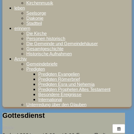
Kirchenmusik
leben
Seelsorge
Diakonie
Stadtteil
erinnern
Die Kirche
Personen historisch
Die Gemeinde und Gemeindehäuser
Gesamtgeschichte
Historische Aufnahmen
Archiv
Gemeindebriefe
Predigten
Predigten Evangelien
Predigten Römerbrief
Predigten Esra und Nehemia
Predigten Propheten Altes Testament
Besondere Ereignisse
International
Unterredung über den Glauben
Gottesdienst
WANN: