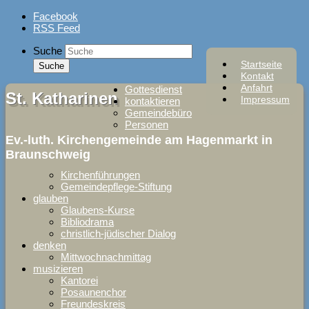
Skip
Facebook
to
RSS Feed
content
Suche
Startseite
Kontakt
Anfahrt
Gottesdienst
St. Katharinen
Impressum
kontaktieren
Gemeindebüro
Personen
Ev.-luth. Kirchengemeinde am Hagenmarkt in
Braunschweig
Kirchenführungen
Gemeindepflege-Stiftung
glauben
Glaubens-Kurse
Bibliodrama
christlich-jüdischer Dialog
denken
Mittwochnachmittag
musizieren
Kantorei
Posaunenchor
Freundeskreis