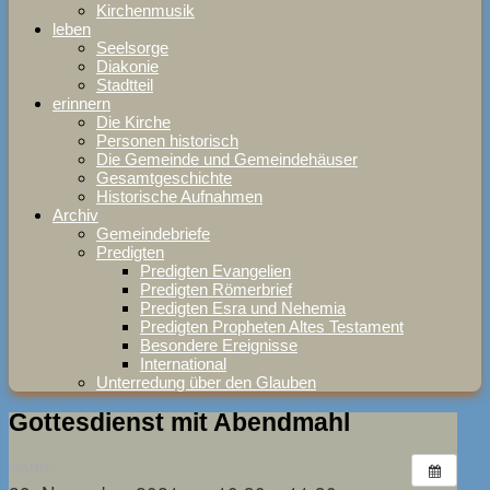
Kirchenmusik
leben
Seelsorge
Diakonie
Stadtteil
erinnern
Die Kirche
Personen historisch
Die Gemeinde und Gemeindehäuser
Gesamtgeschichte
Historische Aufnahmen
Archiv
Gemeindebriefe
Predigten
Predigten Evangelien
Predigten Römerbrief
Predigten Esra und Nehemia
Predigten Propheten Altes Testament
Besondere Ereignisse
International
Unterredung über den Glauben
Gottesdienst mit Abendmahl
WANN: