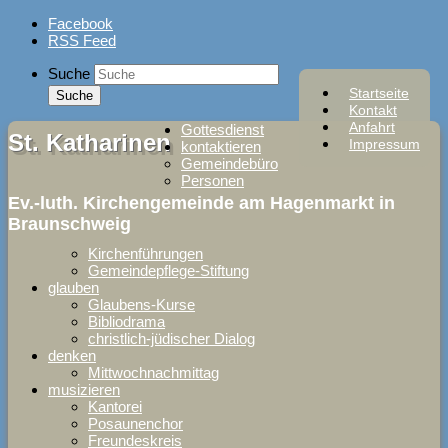
Skip
Facebook
to
RSS Feed
content
Suche
Startseite
Kontakt
Anfahrt
Gottesdienst
St. Katharinen
Impressum
kontaktieren
Gemeindebüro
Personen
Ev.-luth. Kirchengemeinde am Hagenmarkt in
Braunschweig
Kirchenführungen
Gemeindepflege-Stiftung
glauben
Glaubens-Kurse
Bibliodrama
christlich-jüdischer Dialog
denken
Mittwochnachmittag
musizieren
Kantorei
Posaunenchor
Freundeskreis