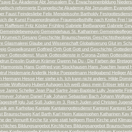
Ysaye
Ev. Akademie Abt Jerusalem
Ev. Erwachsenenbildung Nieder
gelisch-reformierte
Evangelische Akademie Abt Jerusalem
Evangeli
öer
Faust
Feindesliebe
Felix Mendelssohn Bartholdy
Festgottesdiens
sich die Kunst
Frauenordination
Frauenselbsthilfe nach Krebs
Frei ! 
lm Raiffeisen
Fritz Köster
Frühling
Gabriele Beißwanger
Gabriele Ge
Gemeindebewegung
Gemeindehaus St. Katharinen
Gemeindepflegest
d Krumeich
Gesang
Geschichte Braunschweigs
Geschichtstheologi
rre
Glasmalerei
Glaube und Wissenschaft
Globalisierung
Glut im Sch
weig
Gospelkonzert
Gotfried Orth
Gott
Gott und Geschichte
Gottedie
iano+
Gottesdienst. Musik
Gottesdienste in Corona-Zeiten
Gottesdies
drun Ensslin
Gudrun Krämer
Gwenn ha Du - Die Farben der Bretag
 Harmonists
Hans Gottfried von Stockhausen
Hans Joachim Iwand
truf
Heidemarie Anderlik
Heike Poeppelmann
Heiligabend
Heiliger 
nn
Hermann Hesse
Hier stehe ich. Ich kann nicht anders.
Hilde Domi
mble Wolfsburg
Hubert Auhagen
Ich weiß dass mein Erlöser lebt
in 
eye
Janno Scheller
Jean Paul Sartre
Jean-Baptiste Lully
Jeanette Fin
hrmeyer
Johann Daniel Falk
Johann Sebastian Bach
Johann Wolfgan
agestreff Iglu
Jud Süß
Juden im 3. Reich
Juden und Christen
Jugend
ik am Karfreitag
Kantate
Kantatengottesdienst
Kantorei
Kantorei St
nst Braunschweig
Karl Barth
Karl Heim
Katastrophen
Katharinen
Kay 
he der Vernunft
Kirche für viele statt heiligem Rest
Kirche und Klima
rchliches Bildungsangebot
Kirchliches Bildungsangebot Braunschwe
leben
Konfessionelle Krankenhäuser
Konfirmationsjubiläum
Konstant