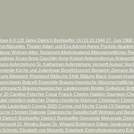
Mose 6-9
120 Jahre Dietrich Bonhoeffer
14./15.10.1944
17. Juni
1968
nst
Absurdes Theater
Adam und Eva
Advent
Agnes Pockels
Akademi
natives Wohnen
Altes Testament
Altjahresabend
Alttestamentliches R
Andreas Kruse
Anna Gaschler
Anne Kreisel
Antisemitismus
Antisemi
ehung
Auferstehung St. Katharinen
Auferstehung Vernunft
August Sto
nnende Kirche und Judenfrage
Benefizkonzert
Benjamin Ziemann
Be
tzung
Bibelwerk Rheinland
Biblische Ethik
Bildung
Black Gospel Ange
aunschweig
Boticelli Ensemble
Braunschwegische Wissenschaftliche
kehrswacht
Braunschweigischer Landesverein
Brigitte Gollwitzer
Bri
V 20
Caroline Fetscher
Cesar Franck
Charles Haddon Spurgeon
Ch
rubel
christlich-jüdischer Dialog
christliche Märtyrer
Christnach
Christ
elia Lautenbach
Corona 2020
Corona und Kirche
Covid-19
Dagmar N
tsche Christen
Diakonie
Diakonische Gesellschaft Wohnen und Ber
lt
Dietrich Bonhoeffer
Dietrich Bonhoeffer Gemeinde Melverode
Dietr
 Demandt
Dr. Monika Bauer
Dr. WIgand Bohlmann
Edwin Jayakumar
th Schmitz
Elisabeth von Meseritz
Entedank
Entmythologisierung
Eri