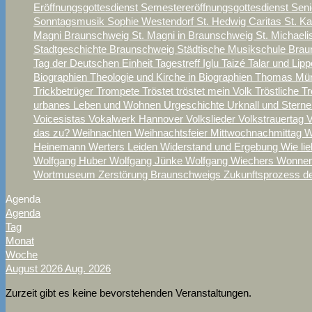
Eröffnungsgottesdienst
Semestereröffnungsgottesdienst
Sen
Sonntagsmusik
Sophie Westendorf
St. Hedwig Caritas
St. K
Magni Braunschweig
St. Magni in Braunschweig
St. Michael
Stadtgeschichte Braunschweig
Städtische Musikschule Bra
Tag der Deutschen Einheit
Tagestreff Iglu
Taizé
Talar und Lipp
Biographien
Theologie und Kirche in Biographien
Thomas Mü
Trickbetrüger
Trompete
Tröstet tröstet mein Volk
Tröstliche T
urbanes Leben und Wohnen
Urgeschichte
Urknall und Stern
Voicesistas
Vokalwerk Hannover
Volkslieder
Volkstrauertag
V
das zu?
Weihnachten
Weihnachtsfeier Mittwochnachmittag
W
Heinemann
Werters Leiden
Widerstand und Ergebung
Wie lie
Wolfgang Huber
Wolfgang Jünke
Wolfgang Wiechers
Wonnem
Wortmuseum
Zerstörung Braunschweigs
Zukunftsprozess d
Agenda
Agenda
Tag
Monat
Woche
August 2026
Aug. 2026
Zurzeit gibt es keine bevorstehenden Veranstaltungen.