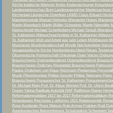
Kirche
koptische Märtyrer
Krebs
Krebsnachsorge
Kreuzklos
Landesgartenschau Burg
Landesjugendchor Niedersachsen
Kirchentag
Liturgische Osterfeier
LKMD Claus-Eduard Heck
Magnigemeinde
Manuel Helmeke
Margarete Hopes
Marianne
Martin Mosebach
Martin Müller-Schweintz
Martin Niemöller
M
Kleinschmidt
Michael Scherfenberg
Michael Strauß
Migratio
St. Katharinen
Mittwochnachmittag in St. Katharinen
Mittwoch
St. Katharinen
Müh und Arbeit war sein Leben
Mühlhausen
M
Musizieren
Muslimbruderschaft
Mystik
Nächstenliebe
Narzi
Neuapostolische Kirche Nordostdeutschland
Neues Testame
Ökumenische Partnerschaft
Onkologie
Open Voices
Ordnung
Braunschweig
Ostergottesdienst
Ostergottesdienst Braunsc
Braunschweig
Östliches Ringgebiet Braunschweig
Palmsonn
Paulus-Oratorium von Klaus Heizmann
Peelamedu
Personalf
Musik
Pfingstmontag
Philipp Gessler
Philipp Telemann
Piano
Braunschweig
Posaunenchor St. Katharinen
Posaunenencho
Dr. Michael Klein
Prof. Dr. Klaus Wengst
Prof. Dr. Ulrich Beut
Queen Yahna
Radikale Autorität
RAF
Raiffeisen
Rainer Heri
Reformationsjubiläen 1617 bis 2017
Reformationsjubiläum
Re
Regenbogen
Reichstag z uWorms 1521
Religionskritik
Rena
Rose Ausländer
Rose Watson
Rote Armee Fraktion
Rudi Du
Augsburgischen Bekenntnisses
Schutzpatron
Schweigen
See