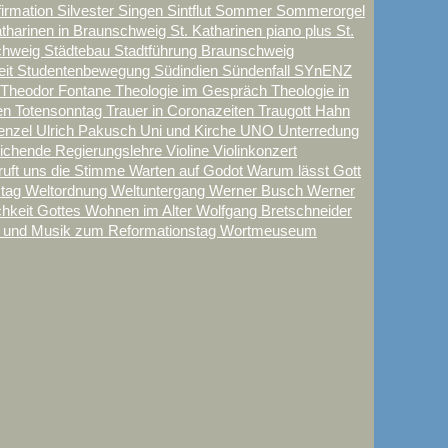
firmation
Silvester
Singen
Sintflut
Sommer
Sommerorgel
atharinen in Braunschweig
St. Katharinen piano plus
St.
schweig
Städtebau
Stadtführung Braunschweig
eit
Studentenbewegung
Südindien
Sündenfall
SYnENZ
Theodor Fontane
Theologie im Gespräch
Theologie in
en
Totensonntag
Trauer in Coronazeiten
Traugott Hahn
enzel
Ulrich Pakusch
Uni und Kirche
UNO
Unterredung
eichende Regierungslehre
Violine
Violinkonzert
ruft uns die Stimme
Warten auf Godot
Warum lässt Gott
stag
Weltordnung
Weltuntergang
Werner Busch
Werner
chkeit Gottes
Wohnen im Alter
Wolfgang Bretschneider
 und Musik zum Reformationstag
Wortmeuseum