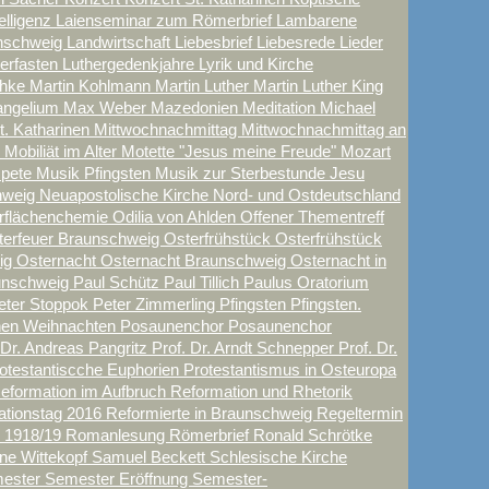
elligenz
Laienseminar zum Römerbrief
Lambarene
nschweig
Landwirtschaft
Liebesbrief
Liebesrede
Lieder
herfasten
Luthergedenkjahre
Lyrik und Kirche
chke
Martin Kohlmann
Martin Luther
Martin Luther King
angelium
Max Weber
Mazedonien
Meditation
Michael
t. Katharinen
Mittwochnachmittag
Mittwochnachmittag an
n
Mobiliät im Alter
Motette "Jesus meine Freude"
Mozart
mpete
Musik Pfingsten
Musik zur Sterbestunde Jesu
hweig
Neuapostolische Kirche Nord- und Ostdeutschland
rflächenchemie
Odilia von Ahlden
Offener Thementreff
terfeuer Braunschweig
Osterfrühstück
Osterfrühstück
eig
Osternacht
Osternacht Braunschweig
Osternacht in
raunschweig
Paul Schütz
Paul Tillich
Paulus Oratorium
eter Stoppok
Peter Zimmerling
Pfingsten
Pfingsten.
en Weihnachten
Posaunenchor
Posaunenchor
 Dr. Andreas Pangritz
Prof. Dr. Arndt Schnepper
Prof. Dr.
otestantiscche Euphorien
Protestantismus in Osteuropa
eformation im Aufbruch
Reformation und Rhetorik
ationstag 2016
Reformierte in Braunschweig
Regeltermin
n 1918/19
Romanlesung
Römerbrief
Ronald Schrötke
ne Wittekopf
Samuel Beckett
Schlesische Kirche
ester
Semester Eröffnung
Semester-