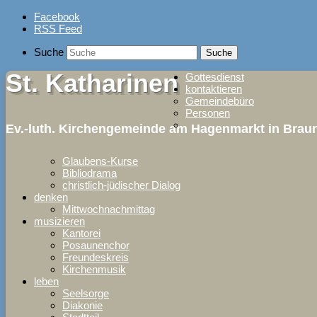
Skip
Facebook
to
RSS Feed
content
Suche
St. Katharinen
Gottesdienst
kontaktieren
Gemeindebüro
Personen
Ev.-luth. Kirchengemeinde am Hagenmarkt in Bra
Glaubens-Kurse
Bibliodrama
christlich-jüdischer Dialog
denken
Mittwochnachmittag
musizieren
Kantorei
Posaunenchor
Freundeskreis
Kirchenmusik
leben
Seelsorge
Diakonie