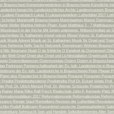
ter Braunschwei
Kriegstotengedenken in Braunschweig
Künstliche Int
Landeskirchenarchiv
Landeskirchliches Archiv
Landesmuseum Brau
er
Ludwig Feuerbach
Lukas 5
Lukasevangelium
Lutherbibel 2017
Lut
 Schröter
Marienstift Braunschweig
Marimbaphon
Marion Dammas
artin Weller
Martina Helmer-Pham Xuan
Matthäus 5 - 7
Matthäusev
n
Missbrauch in der Kirche
Mit Segen unterwegs.
Mittwochmittag an S
nachmittag St. Katharinen
mixed voices
Mixed Voices St. Katharine
usik
Musik Advent
Musik an St. Katharinen
Musik für Orgel und Tro
smus
Nehemia
Nelly Sachs
Netzwerk Gemeinsam Wohnen Braunsc
nt
Nils Neumann
Noah
O du fröhliche
O Ewigkeit du Donnerwort
Obe
 der Welt
Orgel
Orgel plus
Orgel und Lichtinstallation
Orgelmusik
Os
hweig
Ostermittagessen
Ostermonntag
Ostern
Ostern in Braunschw
tag
Parkinson
Partnerschaftsarbeit der Ev.-luth. Landeskirche in B
örderung der Ev.-luth. Landeskirche in Braunschweig
Peter Plagge
P
Piano plus
Popularchor in Braunschweig
Posaune
Posaunen
Posaun
r
Predigt
Predigtgottesdienst
Predigtreihe
Prof Dr. Eckart Voigts
Prof.
tler
Prof. Dr. Ulrich Menzel
Prof. Dr. Werner Schüssler
Projektchor
Pr
ng
Rainer Maria Rilke
Ralf Frisch
Realschule John-F.-Kennedy-Platz
R
formationsjubiläum 2017
Reformationsrede
Reformationstag
Reform
issance
Renate Stauf
Rennelberg
Revision der Lutherbibel
Revolutio
tschke
Rudolf Bultmann
Russenkind
russische Zwangsarbeiterin
Sabi
notrettung
Sehnsucht
Sein und Handeln
Selbstbestimmtes Alter
Sem