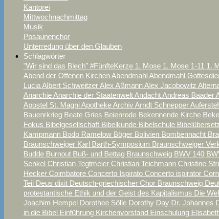
Kantorei
Mittwochnachmittag
Musik
Posaunenchor
Unterredung über den Glauben
Schlagwörter
"Wir sind das Blech"
#FünfteKerze
1. Mose
1. Mose 1-11
1. 
Abend der Offenen Kirchen
Abendmahl
Abendmahl Gottesdie
Lucia
Albert Schweitzer
Alex Aßmann
Alex Jacobowitz
Alter
Anarchie
Anarchie der Staatenwelt
Andacht
Andreas Baader
Apostel St. Magni
Apotheke
Archiv
Arndt Schnepper
Auferst
Bauenrkrieg
Beate Gries
Beienrode
Bekennende Kirche
Beke
Fokus
Bibelgesellschaft
Bibelkunde
Bibelschule
Bibelüberse
Kampmann
Bodo Ramelow
Böger
Bolivien
Bombennacht Br
Braunschweiger Karl Barth-Symposium
Braunschweiger Ver
Budde
Burnout
Buß- und Bettag Braunschweig
BWV 140
BW
Senkel
Christian Tegtmeier
Christian Teichmann
Christine St
Hecker
Coimbatore
Concerto Ispirato
Concerto ispirator
Corn
Teil
Deus dixit
Deutsch-griechischer Chor Braunschweig
Deu
protestantische Ethik und der Geist des Kapitalismus
Die We
Joachim Hempel
Dorothee Sölle
Dorothy Day
Dr. Johannes
in die Bibel
Einführung Kirchenvorstand
Einschulung
Elisabe