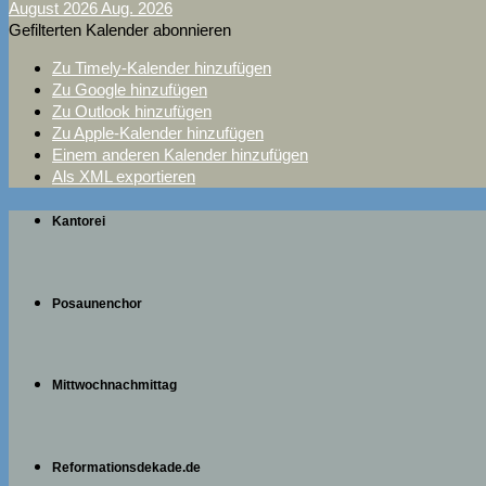
August 2026
Aug. 2026
Gefilterten Kalender abonnieren
Zu Timely-Kalender hinzufügen
Zu Google hinzufügen
Zu Outlook hinzufügen
Zu Apple-Kalender hinzufügen
Einem anderen Kalender hinzufügen
Als XML exportieren
Kantorei
Posaunenchor
Mittwochnachmittag
Reformationsdekade.de