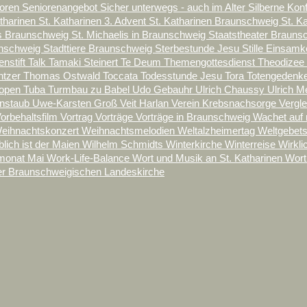
ioren
Seniorenangebot
Sicher unterwegs - auch im Alter
Silberne Kon
atharinen
St. Katharinen 3. Advent
St. Katharinen Braunschweig
St. K
is Braunschweig
St. Michaelis in Braunschweig
Staatstheater Braun
unschweig
Stadttiere Braunschweig
Sterbestunde Jesu
Stille Einsamk
enstift
Talk
Tamaki Steinert
Te Deum
Themengottesdienst
Theodizee
ntzer
Thomas Ostwald
Toccata
Todesstunde Jesu
Tora
Totengedenk
ropen
Tuba
Turmbau zu Babel
Udo Gebauhr
Ulrich Chaussy
Ulrich M
enstaub
Uwe-Karsten Groß
Veit Harlan
Verein Krebsnachsorge
Vergl
orbehaltsfilm
Vortrag
Vorträge
Vorträge in Braunschweig
Wachet auf 
eihnachtskonzert
Weihnachtsmelodien
Weltalzheimertag
Weltgebet
blich ist der Maien
Wilhelm Schmidts
Winterkirche
Winterreise
Wirkli
onat Mai
Work-Life-Balance
Wort und Musik an St. Katharinen
Wort
er Braunschweigischen Landeskirche