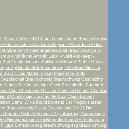
3. Mose
4. Mose
450 Jahre Landeskirche Braunschweiug
e Abt Jerusalem
Akademie Regional
Akkordeon
Aktion
echt
Altwerden
Alzheimergesellschaft Brauschweig e.V.
tismus und Kirche
Antonio Lucio Vivaldi
Apokalyptik
ck
Bad Frankenhausen
Baltische Märtyrer
Bärbel Mäkeler
rgpredigt
Berufsethik
Beuernkrieg 1525
Bibel
Bibel im
ls
Black Lives Matter.
Bläser
Bläserchor
Bodo
 Gesellschaft
Braunschweig
Braunschweig Geschichte
tta Kanngießer
Britta Lange-Geck
Brusstkrebs
Burkhard
emie
Chor
Christen in Thailand
Christian Dietrich
Christian
nacht
Christologie
Christus Medicus
Claus-Eduard
abert
Daniel Wilke
David
Demenz
Der Tragödie erster
aten Braunschweig
Dialog-Gottesdienst
Die 21
Die
ich Karsten
Dietrich Küsnner
Digitalisierung
Domprediger
eeb Niedersachsen
Eike Remmler
Eine Welt
Einführung
k Flügge
Erntedank
esg Braunschweig
esg Brausnchweig