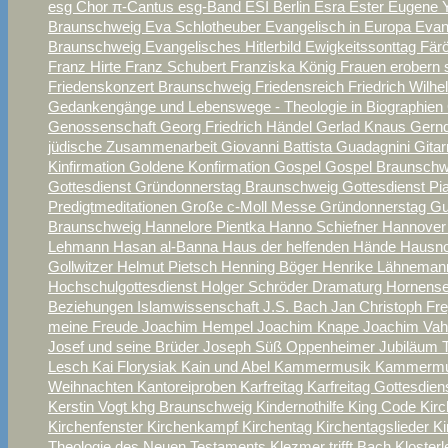
esg Chor π-Cantus
esg-Band
ESI Berlin
Esra
Ester
Eugene 
Braunschweig
Eva Schlotheuber
Evangelisch in Europa
Evan
Braunschweig
Evangelisches Hitlerbild
Ewigkeitssonttag
Fär
Franz Hirte
Franz Schubert
Franziska König
Frauen erobern 
Friedenskonzert Braunschweig
Friedensreich
Friedrich Wilhe
Gedankengänge und Lebenswege - Theologie in Biographien
Genossenschaft
Georg Friedrich Händel
Gerlad Knaus
Gern
jüdische Zusammenarbeit
Giovanni Battista Guadagnini
Gita
Kinfirmation
Goldene Konfirmation
Gospel
Gospel Braunsch
Gottesdienst Gründonnerstag Braunschweig
Gottesdienst P
Predigtmeditationen
Große c-Moll Messe
Gründonnerstag
Gu
Braunschweig
Hannelore Pientka
Hanno Schiefner
Hannover
Lehmann
Hasan al-Banna
Haus der helfenden Hände
Hausno
Gollwitzer
Helmut Pietsch
Henning Böger
Henrike Lähnema
Hochschulgottesdienst
Holger Schröder Dramaturg
Hornense
Beziehungen
Islamwissenschaft
J.S. Bach
Jan Christoph Fr
meine Freude
Joachim Hempel
Joachim Knape
Joachim Va
Josef und seine Brüder
Joseph Süß Oppenheimer
Jubiläum T
Lesch
Kai Florysiak
Kain und Abel
Kammermusik
Kammermus
Weihnachten
Kantoreiproben
Karfreitag
Karfreitag Gottesdie
Kerstin Vogt
khg Braunschweig
Kindernothilfe
King Code
Kirc
Kirchenfenster
Kirchenkampf
Kirchentag
Kirchentagslieder
Ki
Theologie des Neuen Testaments
Klezmer trifft Bach
Kloster