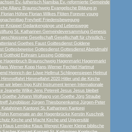
sachsen
Ev.-lutherisch Namibia
Ev.-reformierte Gemeinde
sche Allianz Braunschweig
Evangelische Bildung in
t
Florian Höhne
Florian Wilkes
Flöten
Forever young
tagnachmittag
Freyheit!
Friedensbewegung
yer-Knüppel
Gedankengänge und Lebenswege
iftung St. Katharinen
Gemeindeversammlung
Genesis
e
geschlossene Gesellschaft
Gesellschaft für christlich -
attenland
Goethes Faust
Goittesdienst
Goldene
nst
Gottesbeweise
Gottesdienst
Gottesdienst Abendmahl
nt
Gotthold Ephraim Lessing
Göttinger
ne
Hagenbruch Braunschweig
Hagenmarkt
Hagenmarkt
Hans Werner Kopp
Hans-Werner Fechtel
Hartmut
Abend
Heinrich der Löwe
Hellmut Schlingensiepen
Helmut
n
Himmelfahrt
Himmelfahrt 2020
Hitler und die Kirche
der wir leben
Ingo Kühl
Instrument lernen
Internationale
ke
Jeanette Wilke
Jens Petereit
Jesus
Jesus bleibet
g Goethe
Johann Wolfgang von Goethe
Jörg Straube
treff
Jungbläser
Jürgen Thiesbonenkamp
Jürgen-Peter
. Katahrinen
Kantorei St. Katharinen
Kantorei
Rohn
Kemenate an der Hagenbrücke
Kerstin Kuschnik
schutz
Kirche und Macht
Kirche und Universität
ig
Klaus Lembke
Klaus Wengst
Klavier
Kleine biblische
in Sacher
Konzert
Konzert St. Katharinen
Koptische