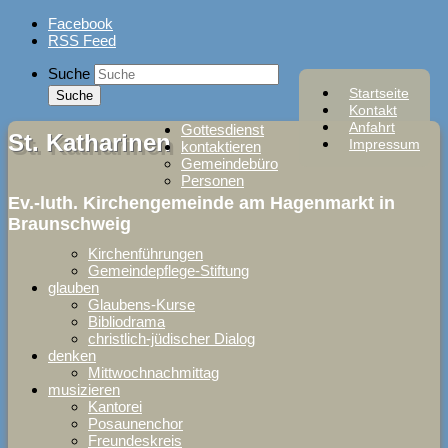
Skip
Facebook
to
RSS Feed
content
Suche
Startseite
Kontakt
Anfahrt
Gottesdienst
St. Katharinen
Impressum
kontaktieren
Gemeindebüro
Personen
Ev.-luth. Kirchengemeinde am Hagenmarkt in
Braunschweig
Kirchenführungen
Gemeindepflege-Stiftung
glauben
Glaubens-Kurse
Bibliodrama
christlich-jüdischer Dialog
denken
Mittwochnachmittag
musizieren
Kantorei
Posaunenchor
Freundeskreis