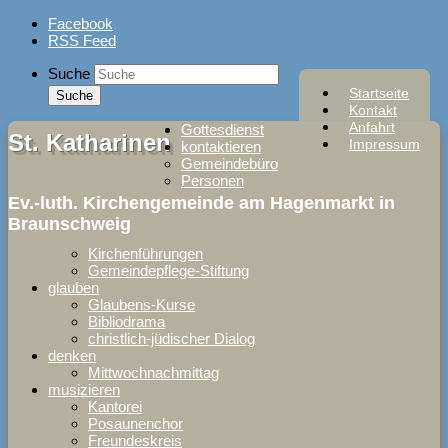
Skip
Facebook
to
RSS Feed
content
Suche
Startseite
Kontakt
Anfahrt
Gottesdienst
St. Katharinen
Impressum
kontaktieren
Gemeindebüro
Personen
Ev.-luth. Kirchengemeinde am Hagenmarkt in
Braunschweig
Kirchenführungen
Gemeindepflege-Stiftung
glauben
Glaubens-Kurse
Bibliodrama
christlich-jüdischer Dialog
denken
Mittwochnachmittag
musizieren
Kantorei
Posaunenchor
Freundeskreis