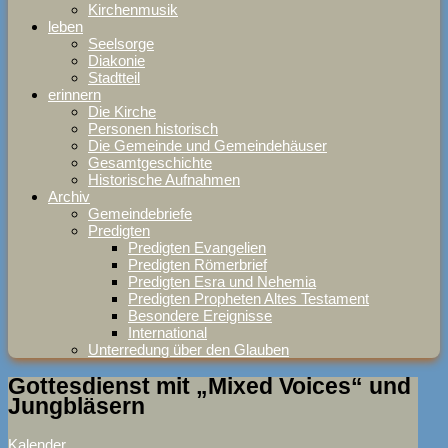
Kirchenmusik
leben
Seelsorge
Diakonie
Stadtteil
erinnern
Die Kirche
Personen historisch
Die Gemeinde und Gemeindehäuser
Gesamtgeschichte
Historische Aufnahmen
Archiv
Gemeindebriefe
Predigten
Predigten Evangelien
Predigten Römerbrief
Predigten Esra und Nehemia
Predigten Propheten Altes Testament
Besondere Ereignisse
International
Unterredung über den Glauben
Gottesdienst mit „Mixed Voices“ und
Jungbläsern
Kalender