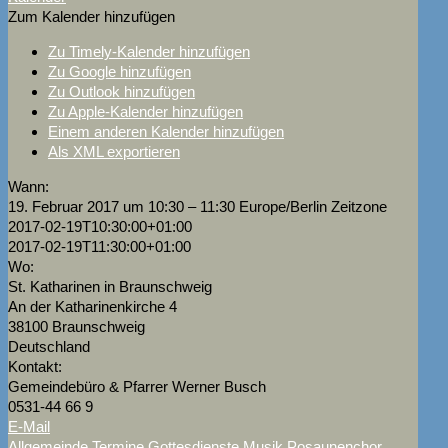
Zum Kalender hinzufügen
Zu Timely-Kalender hinzufügen
Zu Google hinzufügen
Zu Outlook hinzufügen
Zu Apple-Kalender hinzufügen
Einem anderen Kalender hinzufügen
Als XML exportieren
Wann:
19. Februar 2017 um 10:30 – 11:30
Europe/Berlin Zeitzone
2017-02-19T10:30:00+01:00
2017-02-19T11:30:00+01:00
Wo:
St. Katharinen in Braunschweig
An der Katharinenkirche 4
38100 Braunschweig
Deutschland
Kontakt:
Gemeindebüro & Pfarrer Werner Busch
0531-44 66 9
E-Mail
Allgemeinde Termine
Gottesdienste
Musik
Posaunenchor