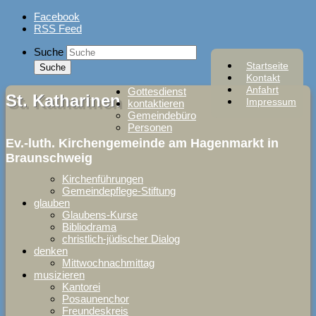
Skip
Facebook
to
RSS Feed
content
Suche
Startseite
Kontakt
Anfahrt
Gottesdienst
St. Katharinen
Impressum
kontaktieren
Gemeindebüro
Personen
Ev.-luth. Kirchengemeinde am Hagenmarkt in
Braunschweig
Kirchenführungen
Gemeindepflege-Stiftung
glauben
Glaubens-Kurse
Bibliodrama
christlich-jüdischer Dialog
denken
Mittwochnachmittag
musizieren
Kantorei
Posaunenchor
Freundeskreis