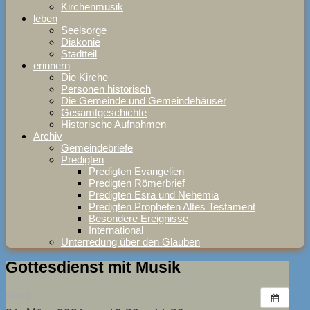
Kirchenmusik
leben
Seelsorge
Diakonie
Stadtteil
erinnern
Die Kirche
Personen historisch
Die Gemeinde und Gemeindehäuser
Gesamtgeschichte
Historische Aufnahmen
Archiv
Gemeindebriefe
Predigten
Predigten Evangelien
Predigten Römerbrief
Predigten Esra und Nehemia
Predigten Propheten Altes Testament
Besondere Ereignisse
International
Unterredung über den Glauben
Gottesdienst mit Musik
WANN: