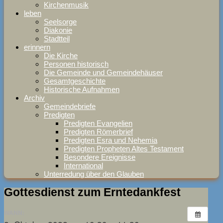
Kirchenmusik
leben
Seelsorge
Diakonie
Stadtteil
erinnern
Die Kirche
Personen historisch
Die Gemeinde und Gemeindehäuser
Gesamtgeschichte
Historische Aufnahmen
Archiv
Gemeindebriefe
Predigten
Predigten Evangelien
Predigten Römerbrief
Predigten Esra und Nehemia
Predigten Propheten Altes Testament
Besondere Ereignisse
International
Unterredung über den Glauben
Gottesdienst zum Erntedankfest
WANN: