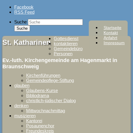
Skip
Facebook
to
RSS Feed
content
Suche
Startseite
Kontakt
Anfahrt
Gottesdienst
St. Katharinen
Impressum
kontaktieren
Gemeindebüro
Personen
Ev.-luth. Kirchengemeinde am Hagenmarkt in
Braunschweig
Kirchenführungen
Gemeindepflege-Stiftung
glauben
Glaubens-Kurse
Bibliodrama
christlich-jüdischer Dialog
denken
Mittwochnachmittag
musizieren
Kantorei
Posaunenchor
Freundeskreis