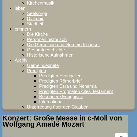
Kirchenmusik
leben
Seelsorge
Diakonie
Stadtteil
erinnern
Die Kirche
Personen historisch
Die Gemeinde und Gemeindehäuser
Gesamtgeschichte
Historische Aufnahmen
Archiv
Gemeindebriefe
Predigten
Predigten Evangelien
Predigten Römerbrief
Predigten Esra und Nehemia
Predigten Propheten Altes Testament
Besondere Ereignisse
International
Unterredung über den Glauben
Konzert: Große Messe in c-Moll von
Wolfgang Amadé Mozart
WANN: