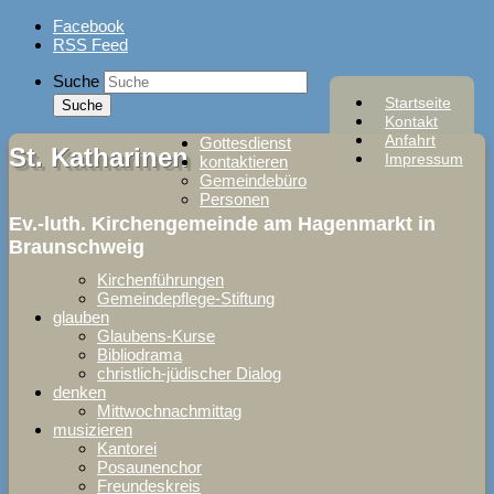
Skip
Facebook
to
RSS Feed
content
Suche
Startseite
Kontakt
Anfahrt
Gottesdienst
St. Katharinen
Impressum
kontaktieren
Gemeindebüro
Personen
Ev.-luth. Kirchengemeinde am Hagenmarkt in
Braunschweig
Kirchenführungen
Gemeindepflege-Stiftung
glauben
Glaubens-Kurse
Bibliodrama
christlich-jüdischer Dialog
denken
Mittwochnachmittag
musizieren
Kantorei
Posaunenchor
Freundeskreis