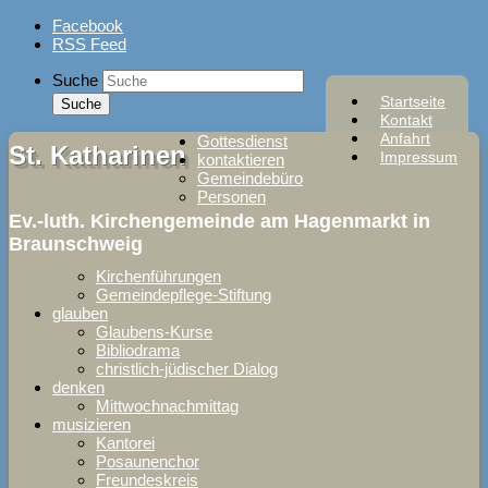
Skip
Facebook
to
RSS Feed
content
Suche
Startseite
Kontakt
Anfahrt
Gottesdienst
St. Katharinen
Impressum
kontaktieren
Gemeindebüro
Personen
Ev.-luth. Kirchengemeinde am Hagenmarkt in
Braunschweig
Kirchenführungen
Gemeindepflege-Stiftung
glauben
Glaubens-Kurse
Bibliodrama
christlich-jüdischer Dialog
denken
Mittwochnachmittag
musizieren
Kantorei
Posaunenchor
Freundeskreis