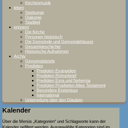
Kirchenmusik
leben
Seelsorge
Diakonie
Stadtteil
erinnern
Die Kirche
Personen historisch
Die Gemeinde und Gemeindehäuser
Gesamtgeschichte
Historische Aufnahmen
Archiv
Gemeindebriefe
Predigten
Predigten Evangelien
Predigten Römerbrief
Predigten Esra und Nehemia
Predigten Propheten Altes Testament
Besondere Ereignisse
International
Unterredung über den Glauben
Kalender
Über die Menüs „Kategorien“ und Schlagworte kann der
Kalender gefiltert werden. Ausgewählte Kategorien sind im