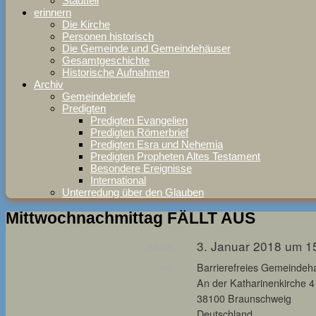
Stadtteil
erinnern
Die Kirche
Personen historisch
Die Gemeinde und Gemeindehäuser
Gesamtgeschichte
Historische Aufnahmen
Archiv
Gemeindebriefe
Predigten
Predigten Evangelien
Predigten Römerbrief
Predigten Esra und Nehemia
Predigten Propheten Altes Testament
Besondere Ereignisse
International
Unterredung über den Glauben
Mittwochnachmittag FÄLLT AUS
3. Januar 2018 um 1
WANN:
Barrierefreies Gemeindeh
WO:
An der Katharinenkirche 4
38100 Braunschweig
Deutschland