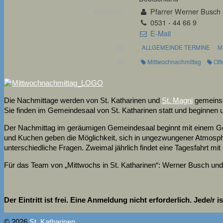
Pfarrer Werner Busch
KONTAKT:
0531 - 44 66 9
E-Mail
ALLGEMEINDE TERMINE
M
Mittwochnachmittag
Off
Die Nachmittage werden von St. Katharinen und
St. Magni
gemeinsa
Sie finden im Gemeindesaal von St. Katharinen statt und beginnen
Der Nachmittag im geräumigen Gemeindesaal beginnt mit einem Geda
und Kuchen geben die Möglichkeit, sich in ungezwungener Atmosphär
unterschiedliche Fragen. Zweimal jährlich findet eine Tagesfahrt mit 
Für das Team von „Mittwochs in St. Katharinen“: Werner Busch un
Der Eintritt ist frei. Eine Anmeldung nicht erforderlich. Jede/r 
© 2026
St. Katharinen