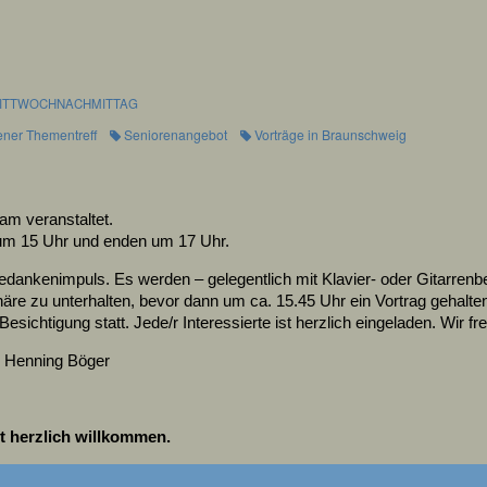
ITTWOCHNACHMITTAG
ener Thementreff
Seniorenangebot
Vorträge in Braunschweig
m veranstaltet.
 um 15 Uhr und enden um 17 Uhr.
nkenimpuls. Es werden – gelegentlich mit Klavier- oder Gitarrenbeg
e zu unterhalten, bevor dann um ca. 15.45 Uhr ein Vortrag gehalten 
Besichtigung statt. Jede/r Interessierte ist herzlich eingeladen. Wir fr
d Henning Böger
ist herzlich willkommen.