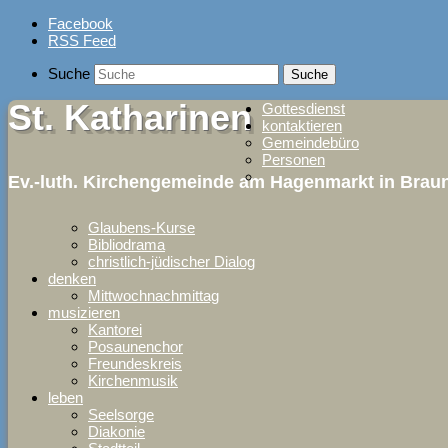
Skip
Facebook
to
RSS Feed
content
Suche
St. Katharinen
Gottesdienst
kontaktieren
Gemeindebüro
Personen
Ev.-luth. Kirchengemeinde am Hagenmarkt in Bra
Glaubens-Kurse
Bibliodrama
christlich-jüdischer Dialog
denken
Mittwochnachmittag
musizieren
Kantorei
Posaunenchor
Freundeskreis
Kirchenmusik
leben
Seelsorge
Diakonie