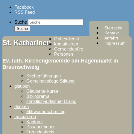
Skip
Facebook
to
RSS Feed
content
Suche
Startseite
Kontakt
Anfahrt
Gottesdienst
St. Katharinen
Impressum
kontaktieren
Gemeindebüro
Personen
Ev.-luth. Kirchengemeinde am Hagenmarkt in
Braunschweig
Kirchenführungen
Gemeindepflege-Stiftung
glauben
Glaubens-Kurse
Bibliodrama
christlich-jüdischer Dialog
denken
Mittwochnachmittag
musizieren
Kantorei
Posaunenchor
Freundeskreis