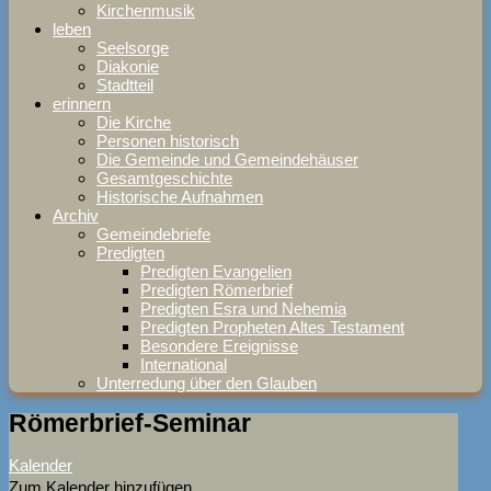
Kirchenmusik
leben
Seelsorge
Diakonie
Stadtteil
erinnern
Die Kirche
Personen historisch
Die Gemeinde und Gemeindehäuser
Gesamtgeschichte
Historische Aufnahmen
Archiv
Gemeindebriefe
Predigten
Predigten Evangelien
Predigten Römerbrief
Predigten Esra und Nehemia
Predigten Propheten Altes Testament
Besondere Ereignisse
International
Unterredung über den Glauben
Römerbrief-Seminar
Kalender
Zum Kalender hinzufügen