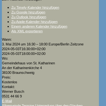
Zu Timely-Kalender hinzufügen
Zu Google hinzufügen
Zu Outlook hinzufügen
Zu Apple-Kalender hinzufügen
Einem anderen Kalender hinzufügen
Als XML exportieren
Wann:
3. Mai 2024 um 16:30 – 18:00
Europe/Berlin Zeitzone
2024-05-03T16:30:00+02:00
2024-05-03T18:00:00+02:00
Wo:
Gemeindehaus von St. Katharinen
An der Katharinenkirche 4
38100 Braunschweig
Preis:
Kostenlos
Kontakt:
Werner Busch
0531 44 66 9
E-Mail
Allgemeinde Termine
Unterredung über den Glauben