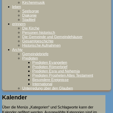
Kirchenmusik
leben
Seelsorge
Diakonie
Stadtteil
erinnern
Die Kirche
Personen historisch
Die Gemeinde und Gemeindehäuser
Gesamtgeschichte
Historische Aufnahmen
Archiv
Gemeindebriefe
Predigten
Predigten Evangelien
Predigten Römerbrief
Predigten Esra und Nehemia
Predigten Propheten Altes Testament
Besondere Ereignisse
International
Unterredung über den Glauben
Kalender
Über die Menüs „Kategorien“ und Schlagworte kann der
Kalender gefiltert werden. Ausgewählte Kategorien sind im