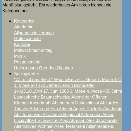
Menü blau gefärbt. Ein wiederholtes Anklicken blendet die
Kategorie aus.
Kategorien
Akademie
Allgemeinde Termine
Gottesdienste
Kantorei
Mittwochnachmittag
Musik
Posaunenchor
Unterredung über den Glauben
Schlagwörter
"Wir sind das Blech"
#FünfteKerze
1. Mose
1. Mose 1-11
1. Mose 6-9
120 Jahre Dietrich Bonhoeffer
14./15.10.1944
17. Juni
1968
3. Mose
4. Mose
450 Jahre
Landeskirche Braunschweiug
Abend der Offenen
Kirchen
Abendmahl
Abendmahl Gottesdienst
Absurdes
Theater
Adam und Eva
Advent
Agnes Pockels
Akademie
Abt Jerusalem
Akademie Regional
Akkordeon
Aktion
Lucia
Albert Schweitzer
Alex Aßmann
Alex Jacobowitz
Alternatives Wohnen
Altes Testament
Altjahresabend