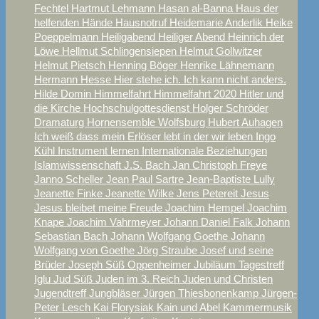
Fechtel
Hartmut Lehmann
Hasan al-Banna
Haus der
helfenden Hände
Hausnotruf
Heidemarie Anderlik
Heike
Poeppelmann
Heiligabend
Heiliger Abend
Heinrich der
Löwe
Hellmut Schlingensiepen
Helmut Gollwitzer
Helmut Pietsch
Henning Böger
Henrike Lähnemann
Hermann Hesse
Hier stehe ich. Ich kann nicht anders.
Hilde Domin
Himmelfahrt
Himmelfahrt 2020
Hitler und
die Kirche
Hochschulgottesdienst
Holger Schröder
Dramaturg
Hornensemble Wolfsburg
Hubert Auhagen
Ich weiß dass mein Erlöser lebt
in der wir leben
Ingo
Kühl
Instrument lernen
Internationale Beziehungen
Islamwissenschaft
J.S. Bach
Jan Christoph Freye
Janno Scheller
Jean Paul Sartre
Jean-Baptiste Lully
Jeanette Finke
Jeanette Wilke
Jens Petereit
Jesus
Jesus bleibet meine Freude
Joachim Hempel
Joachim
Knape
Joachim Vahrmeyer
Johann Daniel Falk
Johann
Sebastian Bach
Johann Wolfgang Goethe
Johann
Wolfgang von Goethe
Jörg Straube
Josef und seine
Brüder
Joseph Süß Oppenheimer
Jubiläum Tagestreff
Iglu
Jud Süß
Juden im 3. Reich
Juden und Christen
Jugendtreff
Jungbläser
Jürgen Thiesbonenkamp
Jürgen-
Peter Lesch
Kai Florysiak
Kain und Abel
Kammermusik