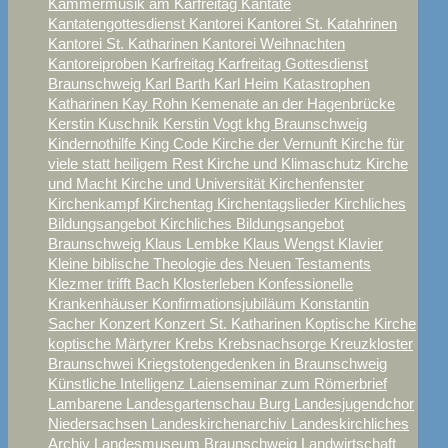
Kammermusik am Karfreitag
Kantate
Kantatengottesdienst
Kantorei
Kantorei St. Katahrinen
Kantorei St. Katharinen
Kantorei Weihnachten
Kantoreiproben
Karfreitag
Karfreitag Gottesdienst
Braunschweig
Karl Barth
Karl Heim
Katastrophen
Katharinen
Kay Rohn
Kemenate an der Hagenbrücke
Kerstin Kuschnik
Kerstin Vogt
khg Braunschweig
Kindernothilfe
King Code
Kirche der Vernunft
Kirche für
viele statt heiligem Rest
Kirche und Klimaschutz
Kirche
und Macht
Kirche und Universität
Kirchenfenster
Kirchenkampf
Kirchentag
Kirchentagslieder
Kirchliches
Bildungsangebot
Kirchliches Bildungsangebot
Braunschweig
Klaus Lembke
Klaus Wengst
Klavier
Kleine biblische Theologie des Neuen Testaments
Klezmer trifft Bach
Klosterleben
Konfessionelle
Krankenhäuser
Konfirmationsjubiläum
Konstantin
Sacher
Konzert
Konzert St. Katharinen
Koptische Kirche
koptische Märtyrer
Krebs
Krebsnachsorge
Kreuzkloster
Braunschwei
Kriegstotengedenken in Braunschweig
Künstliche Intelligenz
Laienseminar zum Römerbrief
Lambarene
Landesgartenschau Burg
Landesjugendchor
Niedersachsen
Landeskirchenarchiv
Landeskirchliches
Archiv
Landesmuseum Braunschweig
Landwirtschaft