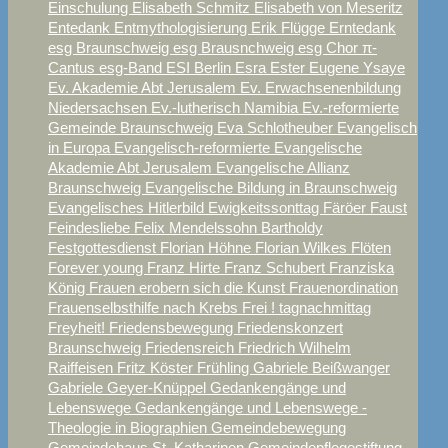
Einschulung
Elisabeth Schmitz
Elisabeth von Meseritz
Entedank
Entmythologisierung
Erik Flügge
Erntedank
esg Braunschweig
esg Brausnchweig
esg Chor π-
Cantus
esg-Band
ESI Berlin
Esra
Ester
Eugene Ysaye
Ev. Akademie Abt Jerusalem
Ev. Erwachsenenbildung
Niedersachsen
Ev.-lutherisch Namibia
Ev.-reformierte
Gemeinde Braunschweig
Eva Schlotheuber
Evangelisch
in Europa
Evangelisch-reformierte
Evangelische
Akademie Abt Jerusalem
Evangelische Allianz
Braunschweig
Evangelische Bildung in Braunschweig
Evangelisches Hitlerbild
Ewigkeitssonttag
Färöer
Faust
Feindesliebe
Felix Mendelssohn Bartholdy
Festgottesdienst
Florian Höhne
Florian Wilkes
Flöten
Forever young
Franz Hirte
Franz Schubert
Franziska
König
Frauen erobern sich die Kunst
Frauenordination
Frauenselbsthilfe nach Krebs
Frei ! tagnachmittag
Freyheit!
Friedensbewegung
Friedenskonzert
Braunschweig
Friedensreich
Friedrich Wilhelm
Raiffeisen
Fritz Köster
Frühling
Gabriele Beißwanger
Gabriele Geyer-Knüppel
Gedankengänge und
Lebenswege
Gedankengänge und Lebenswege -
Theologie in Biographien
Gemeindebewegung
Gemeindehaus St. Katharinen
Gemeindepflegestiftung