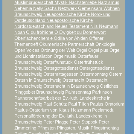
Muslimbruderschaft
Mystik
Nächstenliebe
Narzismus
Nehemia
Nelly Sachs
Netzwerk Gemeinsam Wohnen
Braunschweig
Neuapostolische Kirche Nord- und
Ostdeutschland
Neuapostolische Kirche
Nordostdeutschland
Neues Testament
Nils Neumann
Noah
O du fröhliche
O Ewigkeit du Donnerwort
Oberflächenchemie
Odilia von Ahlden
Offener
Thementreff
Ökumenische Partnerschaft
Onkologie
Open Voices
Ordnung der Welt
Orgel
Orgel plus
Orgel
und Lichtinstallation
Orgelmusik
Osterfeuer
Braunschweig
Osterfrühstück
Osterfrühstück
Braunschweig
Ostergottesdienst
Ostergottesdienst
Braunschweig
Ostermittagessen
Ostermonntag
Ostern
Ostern in Braunschweig
Osternacht
Osternacht
Braunschweig
Osternacht in Braunschweig
Östliches
Ringgebiet Braunschweig
Palmsonntag
Parkinson
Partnerschaftsarbeit der Ev.-luth. Landeskirche in
Braunschweig
Paul Schütz
Paul Tillich
Paulus Oratorium
Paulus-Oratorium von Klaus Heizmann
Peelamedu
Personalförderung der Ev.-luth. Landeskirche in
Braunschweig
Peter Plagge
Peter Stoppok
Peter
Zimmerling
Pfingsten
Pfingsten. Musik
Pfingstmontag
Philipp Gessler
Philipp Telemann
Piano
Piano plus