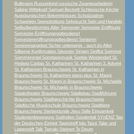
Bultmann
Russenkind
russische Zwangsarbeiterin
Sabine Wittekopf
Samuel Beckett
Schlesische Kirche
Augsburgischen Bekenntnisses
Schutzpatron
Schweigen
Seenotrettung
Sehnsucht
Sein und Handeln
Selbstbestimmtes Alter
Semester
Semester Eröffnung
Semester-Eröffnungsgottesdienst
Semestereröffnungsgottesdienst
Senioren
Seniorenangebot
Sicher unterwegs - auch im Alter
Silberne Konfirmation
Silvester
Singen
Sintflut
Sommer
Sommerorgel
Sonntagsmusik
Sophie Westendorf
St.
Hedwig Caritas
St. Katharinen
St. Katharinen 3. Advent
St. Katharinen Braunschweig
St. Katharinen in
Braunschweig
St. Katharinen piano plus
St. Magni
Braunschweig
St. Magni in Braunschweig
St. Michaelis
Braunschweig
St. Michaelis in Braunschweig
Staatstheater Braunschweig
Städtebau
Stadtführung
Braunschweig
Stadtgeschichte Braunschweig
Städtische Musikschule Braunschweig
Stadttiere
Braunschweig
Sterbestunde Jesu
Stille Einsamkeit
Studentenbewegung
Südindien
Sündenfall
SYnENZ
Tag
der Deutschen Einheit
Tagestreff Iglu
Taizé
Talar und
Lippenstift
Talk
Tamaki Steinert
Te Deum