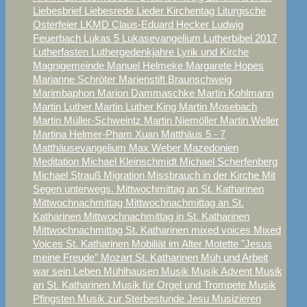
Liebesbrief
Liebesrede
Lieder Kirchentag
Liturgische
Osterfeier
LKMD Claus-Eduard Hecker
Ludwig
Feuerbach
Lukas 5
Lukasevangelium
Lutherbibel 2017
Lutherfasten
Luthergedenkjahre
Lyrik und Kirche
Magnigemeinde
Manuel Helmeke
Margarete Hopes
Marianne Schröter
Marienstift Braunschweig
Marimbaphon
Marion Dammaschke
Martin Kohlmann
Martin Luther
Martin Luther King
Martin Mosebach
Martin Müller-Schweintz
Martin Niemöller
Martin Weller
Martina Helmer-Pham Xuan
Matthäus 5 - 7
Matthäusevangelium
Max Weber
Mazedonien
Meditation
Michael Kleinschmidt
Michael Scherfenberg
Michael Strauß
Migration
Missbrauch in der Kirche
Mit
Segen unterwegs.
Mittwochmittag an St. Katharinen
Mittwochnachmittag
Mittwochnachmittag an St.
Katharinen
Mittwochnachmittag in St. Katharinen
Mittwochnachmittag St. Katharinen
mixed voices
Mixed
Voices St. Katharinen
Mobiliät im Alter
Motette "Jesus
meine Freude"
Mozart St. Katharinen
Müh und Arbeit
war sein Leben
Mühlhausen
Musik
Musik Advent
Musik
an St. Katharinen
Musik für Orgel und Trompete
Musik
Pfingsten
Musik zur Sterbestunde Jesu
Musizieren