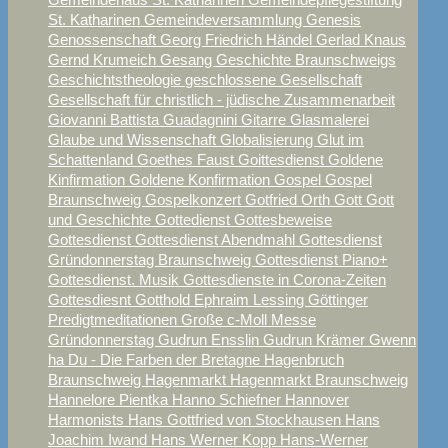
St. Katharinen
Gemeindeversammlung
Genesis
Genossenschaft
Georg Friedrich Händel
Gerlad Knaus
Gernd Krumeich
Gesang
Geschichte Braunschweigs
Geschichtstheologie
geschlossene Gesellschaft
Gesellschaft für christlich - jüdische Zusammenarbeit
Giovanni Battista Guadagnini
Gitarre
Glasmalerei
Glaube und Wissenschaft
Globalisierung
Glut im
Schattenland
Goethes Faust
Goittesdienst
Goldene
Kinfirmation
Goldene Konfirmation
Gospel
Gospel
Braunschweig
Gospelkonzert
Gotfried Orth
Gott
Gott
und Geschichte
Gottedienst
Gottesbeweise
Gottesdienst
Gottesdienst Abendmahl
Gottesdienst
Gründonnerstag Braunschweig
Gottesdienst Piano+
Gottesdienst. Musik
Gottesdienste in Corona-Zeiten
Gottesdiesnt
Gotthold Ephraim Lessing
Göttinger
Predigtmeditationen
Große c-Moll Messe
Gründonnerstag
Gudrun Ensslin
Gudrun Krämer
Gwenn
ha Du - Die Farben der Bretagne
Hagenbruch
Braunschweig
Hagenmarkt
Hagenmarkt Braunschweig
Hannelore Pientka
Hanno Schiefner
Hannover
Harmonists
Hans Gottfried von Stockhausen
Hans
Joachim Iwand
Hans Werner Kopp
Hans-Werner