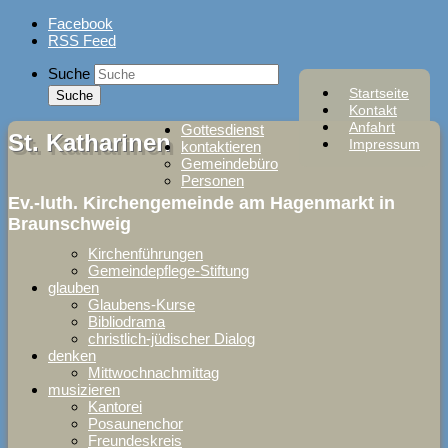
Skip
Facebook
to
RSS Feed
content
Suche
Startseite
Kontakt
Anfahrt
Gottesdienst
St. Katharinen
Impressum
kontaktieren
Gemeindebüro
Personen
Ev.-luth. Kirchengemeinde am Hagenmarkt in
Braunschweig
Kirchenführungen
Gemeindepflege-Stiftung
glauben
Glaubens-Kurse
Bibliodrama
christlich-jüdischer Dialog
denken
Mittwochnachmittag
musizieren
Kantorei
Posaunenchor
Freundeskreis