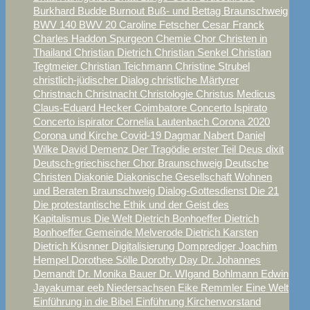
Burkhard Budde
Burnout
Buß- und Bettag Braunschweig
BWV 140
BWV 20
Caroline Fetscher
Cesar Franck
Charles Haddon Spurgeon
Chemie
Chor
Christen in
Thailand
Christian Dietrich
Christian Senkel
Christian
Tegtmeier
Christian Teichmann
Christine Strubel
christlich-jüdischer Dialog
christliche Märtyrer
Christnach
Christnacht
Christologie
Christus Medicus
Claus-Eduard Hecker
Coimbatore
Concerto Ispirato
Concerto ispirator
Cornelia Lautenbach
Corona 2020
Corona und Kirche
Covid-19
Dagmar Nabert
Daniel
Wilke
David
Demenz
Der Tragödie erster Teil
Deus dixit
Deutsch-griechischer Chor Braunschweig
Deutsche
Christen
Diakonie
Diakonische Gesellschaft Wohnen
und Beraten Braunschweig
Dialog-Gottesdienst
Die 21
Die protestantische Ethik und der Geist des
Kapitalismus
Die Welt
Dietrich Bonhoeffer
Dietrich
Bonhoeffer Gemeinde Melverode
Dietrich Karsten
Dietrich Küsnner
Digitalisierung
Domprediger Joachim
Hempel
Dorothee Sölle
Dorothy Day
Dr. Johannes
Demandt
Dr. Monika Bauer
Dr. WIgand Bohlmann
Edwin
Jayakumar
eeb Niedersachsen
Eike Remmler
Eine Welt
Einführung in die Bibel
Einführung Kirchenvorstand