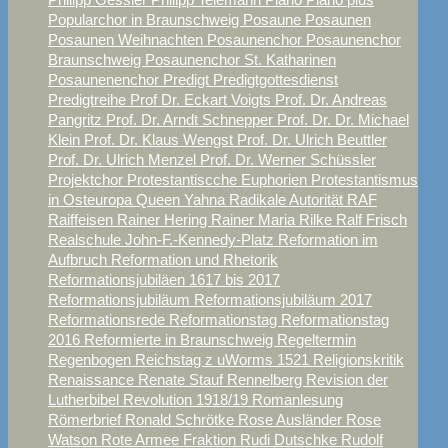
Popularchor in Braunschweig
Posaune
Posaunen
Posaunen Weihnachten
Posaunenchor
Posaunenchor
Braunschweig
Posaunenchor St. Katharinen
Posaunenenchor
Predigt
Predigtgottesdienst
Predigtreihe
Prof Dr. Eckart Voigts
Prof. Dr. Andreas
Pangritz
Prof. Dr. Arndt Schnepper
Prof. Dr. Dr. Michael
Klein
Prof. Dr. Klaus Wengst
Prof. Dr. Ulrich Beuttler
Prof. Dr. Ulrich Menzel
Prof. Dr. Werner Schüssler
Projektchor
Protestantiscche Euphorien
Protestantismus
in Osteuropa
Queen Yahna
Radikale Autorität
RAF
Raiffeisen
Rainer Hering
Rainer Maria Rilke
Ralf Frisch
Realschule John-F.-Kennedy-Platz
Reformation im
Aufbruch
Reformation und Rhetorik
Reformationsjubiläen 1617 bis 2017
Reformationsjubiläum
Reformationsjubiläum 2017
Reformationsrede
Reformationstag
Reformationstag
2016
Reformierte in Braunschweig
Regeltermin
Regenbogen
Reichstag z uWorms 1521
Religionskritik
Renaissance
Renate Stauf
Rennelberg
Revision der
Lutherbibel
Revolution 1918/19
Romanlesung
Römerbrief
Ronald Schrötke
Rose Ausländer
Rose
Watson
Rote Armee Fraktion
Rudi Dutschke
Rudolf