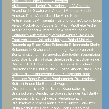
Alttestamentliches Recht
Altwerden
Alzheimergesellschaft Brauschweig e.V.
Anarchie
Anarchie der Staatenwelt
Andacht
Andreas Baader
Andreas Kruse
Anna Gaschler
Anne Kreisel
Antisemitismus
Antisemitismus und Kirche
Antonio Lucio
Vivaldi
Apokalyptik
Apostel St. Magni
Apotheke
Archiv
Arndt Schnepper
Auferstehung
Auferstehung St.
Katharinen
Auferstehung Vernunft
August Stock
Bad
Frankenhausen
Baltische Märtyrer
Bärbel Mäkeler
Bauenrkrieg
Beate Gries
Beienrode
Bekennende Kirche
Bekennende Kirche und Judenfrage
Benefizkonzert
Benjamin Ziemann
Bergpredigt
Berufsethik
Beuernkrieg
1525
Bibel
Bibel im Fokus
Bibelgesellschaft
Bibelkunde
Bibelschule
Bibelübersetzung
Bibelwerk Rheinland
Biblische Ethik
Bildung
Black Gospel Angels
Black Lives
Matter.
Bläser
Bläserchor
Bodo Kampmann
Bodo
Ramelow
Böger
Bolivien
Bombennacht Braunschweig
Boticelli Ensemble
Braunschwegische
Wissenschaftliche Gesellschaft
Braunschweig
Braunschweig Geschichte
Braunschweiger Karl Barth-
Symposium
Braunschweiger Verkehrswacht
Braunschweigischer Landesverein
Brigitte Gollwitzer
Britta Kanngießer
Britta Lange-Geck
Brusstkrebs