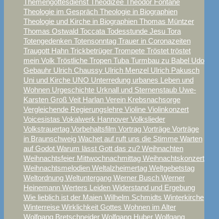
Themengottesdienst
Theodizee
Theodor Fontane
Theologie im Gespräch
Theologie in Biographien
Theologie und Kirche in Biographien
Thomas Müntzer
Thomas Ostwald
Toccata
Todesstunde Jesu
Tora
Totengedenken
Totensonntag
Trauer in Coronazeiten
Traugott Hahn
Trickbetrüger
Trompete
Tröstet tröstet
mein Volk
Tröstliche Tropen
Tuba
Turmbau zu Babel
Udo
Gebauhr
Ulrich Chaussy
Ulrich Menzel
Ulrich Pakusch
Uni und Kirche
UNO
Unterredung
urbanes Leben und
Wohnen
Urgeschichte
Urknall und Sternenstaub
Uwe-
Karsten Groß
Veit Harlan
Verein Krebsnachsorge
Vergleichende Regierungslehre
Violine
Violinkonzert
Voicesistas
Vokalwerk Hannover
Volkslieder
Volkstrauertag
Vorbehaltsfilm
Vortrag
Vorträge
Vorträge
in Braunschweig
Wachet auf ruft uns die Stimme
Warten
auf Godot
Warum lässt Gott das zu?
Weihnachten
Weihnachtsfeier Mittwochnachmittag
Weihnachtskonzert
Weihnachtsmelodien
Weltalzheimertag
Weltgebetstag
Weltordnung
Weltuntergang
Werner Busch
Werner
Heinemann
Werters Leiden
Widerstand und Ergebung
Wie lieblich ist der Maien
Wilhelm Schmidts
Winterkirche
Winterreise
Wirklichkeit Gottes
Wohnen im Alter
Wolfgang Bretschneider
Wolfgang Huber
Wolfgang