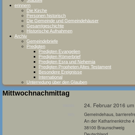
Stadtteil
erinnern
Die Kirche
Personen historisch
Die Gemeinde und Gemeindehäuser
Gesamtgeschichte
Historische Aufnahmen
Archiv
Gemeindebriefe
Predigten
Predigten Evangelien
Predigten Römerbrief
Predigten Esra und Nehemia
Predigten Propheten Altes Testament
Besondere Ereignisse
International
Unterredung über den Glauben
Mittwochnachmittag
24. Februar 2016 um
WANN:
Gemeindehaus, barrierefre
WO:
An der Katharinenkirche 4
38100 Braunschweig
Deutschland