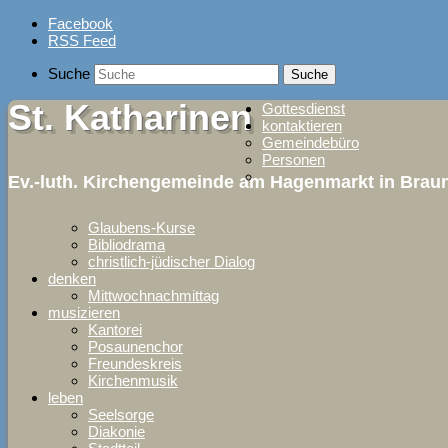
Skip
Facebook
to
RSS Feed
content
Suche
St. Katharinen
Gottesdienst
kontaktieren
Gemeindebüro
Personen
Ev.-luth. Kirchengemeinde am Hagenmarkt in Bra
Glaubens-Kurse
Bibliodrama
christlich-jüdischer Dialog
denken
Mittwochnachmittag
musizieren
Kantorei
Posaunenchor
Freundeskreis
Kirchenmusik
leben
Seelsorge
Diakonie