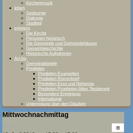
Kirchenmusik
leben
Seelsorge
Diakonie
Stadtteil
erinnern
Die Kirche
Personen historisch
Die Gemeinde und Gemeindehäuser
Gesamtgeschichte
Historische Aufnahmen
Archiv
Gemeindebriefe
Predigten
Predigten Evangelien
Predigten Römerbrief
Predigten Esra und Nehemia
Predigten Propheten Altes Testament
Besondere Ereignisse
International
Unterredung über den Glauben
Mittwochnachmittag
WANN: