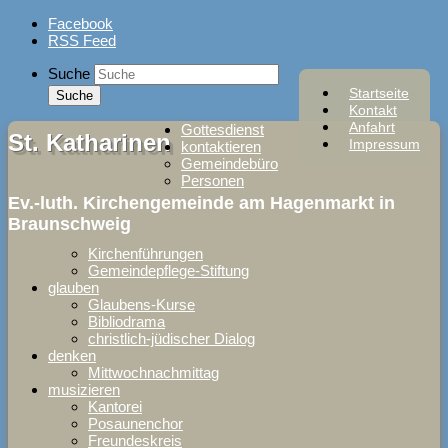
Skip
Facebook
to
RSS Feed
content
Suche
Startseite
Kontakt
Anfahrt
Gottesdienst
St. Katharinen
Impressum
kontaktieren
Gemeindebüro
Personen
Ev.-luth. Kirchengemeinde am Hagenmarkt in
Braunschweig
Kirchenführungen
Gemeindepflege-Stiftung
glauben
Glaubens-Kurse
Bibliodrama
christlich-jüdischer Dialog
denken
Mittwochnachmittag
musizieren
Kantorei
Posaunenchor
Freundeskreis