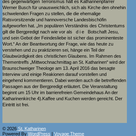
des gegenwärtigen Terrorismus hält es Katharinenpfarrer
Werner Busch für unausweichlich, sich als Kirche den ohnehin
schwelenden Fragen zu stellen, die die ehemalige
Ratsvorsitzende und hannoversche Landesbischöfin
aufgeworfen hat. „Im populären Verständnis des Christentums
gilt die Bergpredigt nach wie vor als d i e Botschaft Jesu,
und sein Gebot der Feindesliebe ist sicher das prominenteste
Wort.“ An der Beantwortung der Frage, wie das heute zu
verstehen und zu praktizieren sei, hänge ein Teil der
Glaubwürdigkeit des christlichen Glaubens. Im Rahmen des
Thementreffs „Mittwochnachmittag an St. Katharinen“ wird der
Braunschweiger Theologe am 13. April 2016 das besagte
Interview und einige Reakionen darauf vorstellen und
eingehend kommentieren. Dabei werden auch die betreffenden
Passagen aus der Bergpredigt erläutert. Die Veranstaltung
beginnt um 15 Uhr im barrierefreien Gemeindehaus An der
Katharinenkirche 4).Kaffee und Kuchen werden gereicht. Der
Eintritt ist frei.
© 2026
St. Katharinen
Powered By
WordPress
|
Voyage Theme